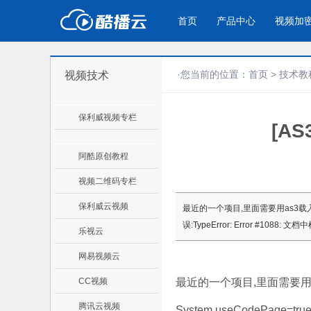
首页
产品中心
视频加
·您当前的位置：
首页
>
技术教
视频技术
产品与新功能
应用场景
保利威视频专栏
[A
视频加密防下载防录屏
企业宣传
产
教学课程全终端视频加密
企业视频宣传，提升企业形象
通过
防下载/防盗录/防录屏/防篡改
色
阿酷原创教程
视频二维码专栏
个人网站
工
保利威云视频
最近的一个项目,里面需要用as3载入xml
为个人网站、博客论坛，添加视频
工作
误:TypeError: Error #
乐视云
内容
年会
网易视频云
CC视频
最近的一个项目,里面需要用as3
腾讯云视频
System.useCodePage=true