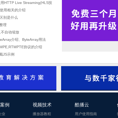
TP Live Streaming(HLS技
与使用相关的介绍
5的区别是什么
巧整理
并且不自动缩放
teArray介绍、ByteArray用法
RTMPE,RTMPTE协议的介绍
截JS示例
酷播云_酷播云
1
2
案例
视频技术
酷播云
3
企业
播放器教程
用户使用指南