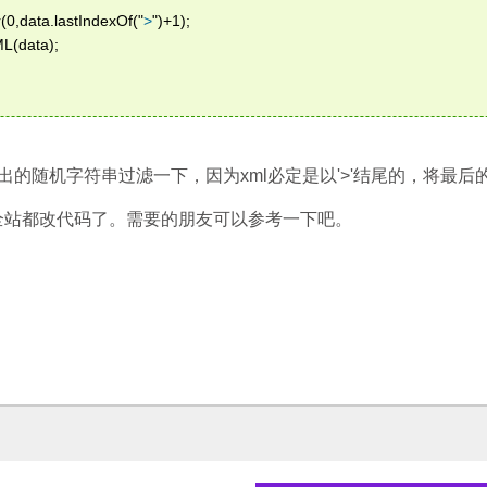
(0,data.lastIndexOf("
>
")+1);   
L(data);   
的随机字符串过滤一下，因为xml必定是以'>'结尾的，将最后的'
全站都改代码了。需要的朋友可以参考一下吧。