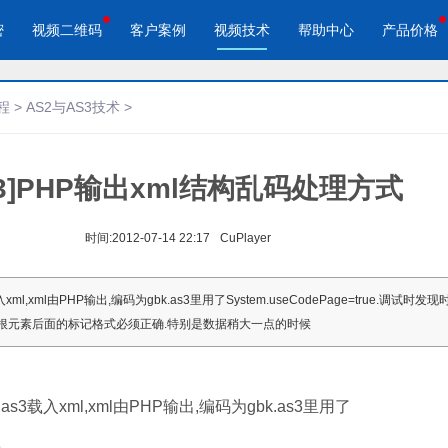
密
视频二维码
客户案例
视频技术
帮助中心
产品价格
程
>
AS2与AS3技术
>
S3]PHP输出xml结构乱码处理方式
酷播云 | 企业视频轻松上云
酷播云视频二维码
品宣传
教学网站
免费稳定无广告视频云服务
自动生成视频二维码
视频来展示产品新功能、新特
在线教育在线教学应用场景
帮助企业视频轻松上云
快速实现视频二维码宣传营销
时间:
2012-07-14 22:17
CuPlayer
作汇报
体育培训
,xml由PHP输出,编码为gbk.as3里用了System.useCodePage=true.调试时
场景的工作汇报、年度总结、
体育运动、体育赛事教学培训
1088: 文档中根元素后面的标记格式必须正确.特别是数据稍大一点的时候
节目
载入xml,xml由PHP输出,编码为gbk.as3里用了
.