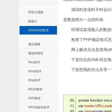
调试时发现时不时会出现错误:T
阿里云视频
是数据稍大一点的时候.
酷播云
经调试发现载入的数据在X
AS2与AS3技术
检查了PHP确定格式无误后,明白了
微信视频
网上解决办法是使用utf-
播放器教程
于是结合的XML特定格式,
Flex技术
下面把我的办法共享一下
Rtmp技术
Rtsp技术
RED5教程
FMS教程
private function onLo
var 
loader:URLLoade
SRS流媒体技术
var 
data
=
loader
.data;