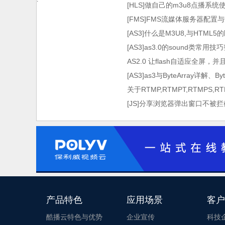
[HLS]做自己的m3u8点播系统使用HT
术）
[FMS]FMS流媒体服务器配置
[AS3]什么是M3U8,与HTML
[AS3]as3.0的sound类常用技
AS2.0 让flash自适应全屏，
[AS3]as3与ByteArray详解、By
关于RTMP,RTMPT,RTMPS,
[JS]分享浏览器弹出窗口不被拦
产品特色
应用场景
客户
酷播云特色与优势
企业宣传
科技