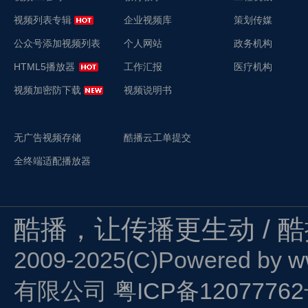
视频列表专辑
企业视频库
策划传媒
公众号添加视频列表
个人网站
政务机构
HTML5播放器
工作汇报
医疗机构
视频加密防下载
视频说明书
无广告视频存储
酷播云工单提交
全终端适配播放器
酷播，让传播更生动 / 
2009-2025(C)Powered by
w
有限公司
粤ICP备1207776