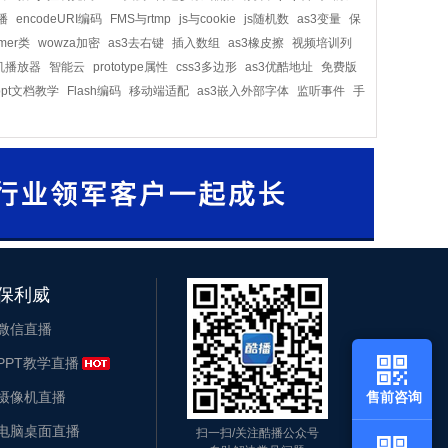
播
encodeURI编码
FMS与rtmp
js与cookie
js随机数
as3变量
保
mer类
wowza加密
as3去右键
插入数组
as3橡皮擦
视频培训列
机播放器
智能云
prototype属性
css3多边形
as3优酷地址
免费版
ppt文档教学
Flash编码
移动端适配
as3嵌入外部字体
监听事件
手
保利威
微信直播
PPT教学直播
摄像机直播
售前咨询
电脑桌面直播
扫一扫/关注酷播公众号