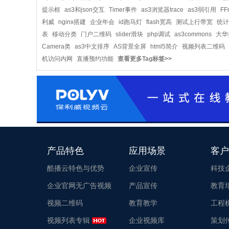
提示框
as3和json交互
Timer事件
as3浏览器trace
as3弱引用
FF
利威
nginx搭建
企业年会
id跑马灯
flash宽高
测试上行带宽
统计
表
移动分类
门户二维码
slider滑块
php调试
as3commons
大华
Camera类
as3中文排序
AS背景全屏
html5简介
视频列表二维码
机访问内网
直播预约功能
查看更多Tag标签>>
产品特色
应用场景
客户
酷播云特色与优势
企业宣传
科技
企业官网无广告视频
产品宣传
教育
视频二维码
教育教学
工程
视频列表专辑
企业视频库
策划