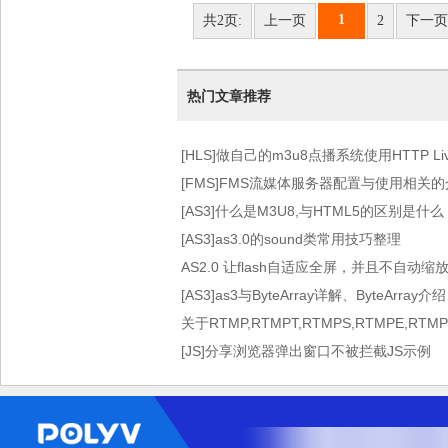
1
共2页:
上一页
2
下一页
热门文章推荐
[HLS]做自己的m3u8点播系统使用HTTP Live 
术）
[FMS]FMS流媒体服务器配置与使用相关
[AS3]什么是M3U8,与HTML5的区别是什么
[AS3]as3.0的sound类常用技巧整理
AS2.0 让flash自适应全屏，并且不自动缩
[AS3]as3与ByteArray详解、ByteArray介
关于RTMP,RTMPT,RTMPS,RTMPE,RT
[JS]分享浏览器弹出窗口不被拦截JS示例