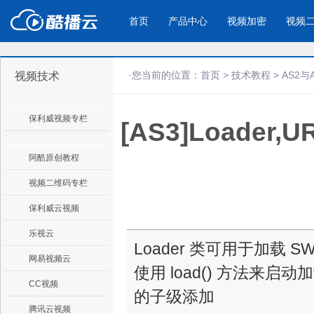
首页
产品中心
视频加密
视频
·您当前的位置：
首页
>
技术教程
>
AS2与
视频技术
产品与新功能
应用场景
保利威视频专栏
[AS3]Loader,
视频加密防下载防录屏
酷播云 | 
企业宣传
产品宣传
教学课程全终端视频加密
免费稳定无广
企业视频宣传，提升企业形象
通过视频来展示产
防下载/防盗录/防录屏/防篡改
帮助企业视频
色
阿酷原创教程
视频二维码专栏
个人网站
工作汇报
保利威云视频
为个人网站、博客论坛，添加视频
工作场景的工作汇
乐视云
内容
年会节目
Loader 类可用于加载 S
网易视频云
使用 load() 方法来启动
CC视频
的子级添加
腾讯云视频