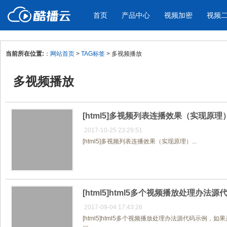
首页
产品中心
视频加密
视频
当前所在位置:
：
网站首页
>
TAG标签
> 多视频播放
产品与新功能
应用场景
多视频播放
视频加密防下载防录屏
酷播云 | 
企业宣传
产品宣传
教学课程全终端视频加密
免费稳定无广
企业视频宣传，提升企业形象
通过视频来展示产
防下载/防盗录/防录屏/防篡改
帮助企业视频
色
[html5]多视频列表连播效果（实现原
2017-10-25 23:29:51
[html5]多视频列表连播效果（实现原理）...
个人网站
工作汇报
为个人网站、博客论坛，添加视频
工作场景的工作汇
内容
年会节目
[html5]html5多个视频播放处理办法源
2017-09-04 17:43:26
[html5]html5多个视频播放处理办法源代码示