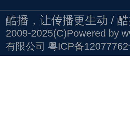
酷播，让传播更生动 / 
2009-2025(C)Powered by
w
有限公司
粤ICP备1207776