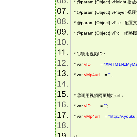
* @param {Object} vHeight 
* @param {Object} vPlayer
* @param {Object} vFile
* @param {Object} vPic    缩略图
* ①调用视频ID： 
* var 
vID
        = 
"XMTM1NzMyMz
* var 
vMp4url
    = 
""
; 
* ②调用视频网页地址url： 
* var 
vID
        = 
""
; 
* var 
vMp4url
    = 
"http://v.you