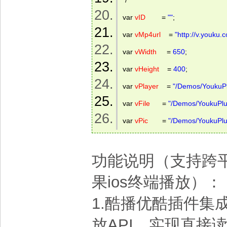
*/ 
var 
vID
        = 
""
; 
var 
vMp4url
    = 
"http://v.youk
var 
vWidth
     = 
650
; 
var 
vHeight
    = 
400
; 
var 
vPlayer
    = 
"/Demos/YoukuPl
var 
vFile
      = 
"/Demos/YoukuPlu
var 
vPic
       = 
"/Demos/YoukuPlug
功能说明（支持跨平台
果ios终端播放）：
1.酷播优酷插件集
放API，实现直接读