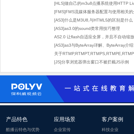
[HLS]做自己的m3u8点播系统使用HTTP Live 
术）
[FMS]FMS流媒体服务器配置与使用相关
[AS3]什么是M3U8,与HTML5的区别是什么
[AS3]as3.0的sound类常用技巧整理
AS2.0 让flash自适应全屏，并且不自动缩
[AS3]as3与ByteArray详解、ByteArray介
关于RTMP,RTMPT,RTMPS,RTMPE,RT
[JS]分享浏览器弹出窗口不被拦截JS示例
产品特色
应用场景
客户案例
酷播云特色与优势
企业宣传
科技企业