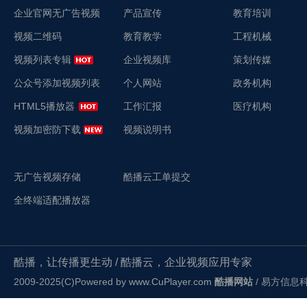
企业官网无广告视频
产品宣传
教育培训
视频二维码
教育教学
工程机械
视频列表专辑
企业视频库
策划传媒
公众号添加视频列表
个人网站
政务机构
HTML5播放器
工作汇报
医疗机构
视频加密防下载
视频说明书
无广告视频存储
酷播云工单提交
全终端适配播放器
酷播，让传播更生动 / 酷播云，企业视频应用专家
2009-2025(C)Powered by
www.CuPlayer.com
酷播网站
/ 易方信息