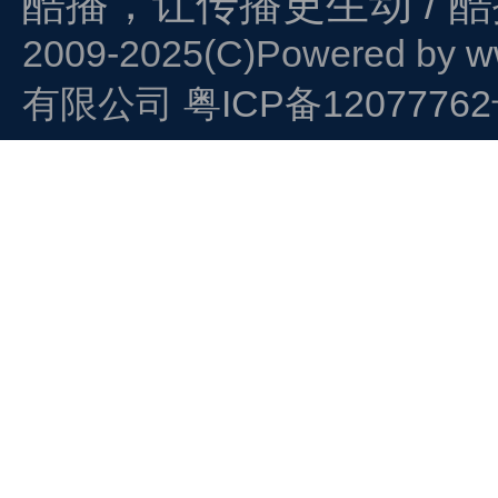
酷播，让传播更生动 / 
2009-2025(C)Powered by
w
有限公司
粤ICP备1207776