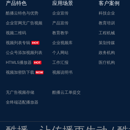
产品特色
应用场景
客户案例
酷播云特色与优势
企业宣传
科技企业
企业官网无广告视频
产品宣传
教育培训
视频二维码
教育教学
工程机械
视频列表专辑
企业视频库
策划传媒
公众号添加视频列表
个人网站
政务机构
HTML5播放器
工作汇报
医疗机构
视频加密防下载
视频说明书
无广告视频存储
酷播云工单提交
全终端适配播放器