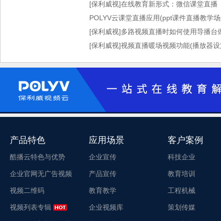
[保利威视]在线教育新形式：微信课堂直播
POLYV云课堂直播应用(ppt课件直播教学场
[保利威视]多路视频直播时如何使用导播台
[保利威视]视频直播暖场视频功能(播放器设
产品特色
应用场景
客户案例
酷播云特色与优势
企业宣传
科技企业
企业官网无广告视频
产品宣传
教育培训
视频二维码
教育教学
工程机械
视频列表专辑
企业视频库
策划传媒