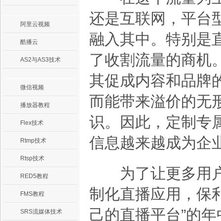
还是互联网，平台
阿里云视频
融入其中。特别是
酷播云
了收割流量的商机。
AS2与AS3技术
其促成内容和品牌
微信视频
而能带来溢价的无
播放器教程
识。因此，定制专
Flex技术
信息越来越成为企
Rtmp技术
Rtsp技术
为了让更多用户
RED5教程
制化直播应用，保
FMS教程
己的直播平台”的
SRS流媒体技术