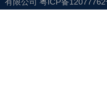
有限公司
粤ICP备1207776