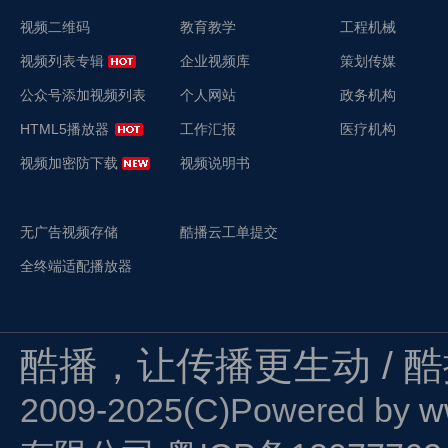
视频二维码
教育教学
工程机械
视频列表专辑
企业视频库
策划传媒
公众号添加视频列表
个人网站
政务机构
HTML5播放器
工作汇报
医疗机构
视频加密防下载
视频说明书
无广告视频存储
酷播云工单提交
全终端适配播放器
酷播，让传播更生动 / 
2009-2025(C)Powered by
w