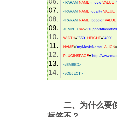
<
PARAM
NAME
=
movie
VALUE
=
<
PARAM
NAME
=
quality
VALUE
=
<
PARAM
NAME
=
bgcolor
VALUE
<
EMBED
src
=
"/support/flash/t
WIDTH
=
"550"
HEIGHT
=
"400"
NAME
=
"myMovieName"
ALIGN
PLUGINSPAGE
=
"http://www.ma
</
EMBED
>
</
OBJECT
>
二、为什么要
标签不？