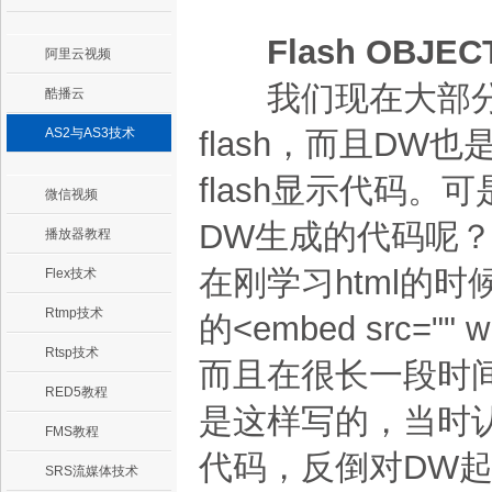
Flash OBJEC
阿里云视频
我们现在大部分
酷播云
AS2与AS3技术
flash，而且D
flash显示代码
微信视频
DW生成的代码呢？其实
播放器教程
在刚学习html的时
Flex技术
Rtmp技术
的<embed src="" w
Rtsp技术
而且在很长一段时间
RED5教程
是这样写的，当时
FMS教程
代码，反倒对DW
SRS流媒体技术