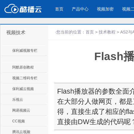
首页
产品中心
视频加密
视频
·您当前的位置：
首页
>
技术教程
>
AS2与
视频技术
产品与新功能
应用场景
保利威视频专栏
Flas
视频加密防下载防录屏
酷播云 | 
企业宣传
产品宣传
教学课程全终端视频加密
免费稳定无广
企业视频宣传，提升企业形象
通过视频来展示产
防下载/防盗录/防录屏/防篡改
帮助企业视频
色
阿酷原创教程
视频二维码专栏
个人网站
工作汇报
保利威云视频
Flash播放器的参数全面介
为个人网站、博客论坛，添加视频
工作场景的工作汇
乐视云
在大部分人做网页，都是直
内容
年会节目
得，直接生成了相应的fl
网易视频云
直接由DW生成的代码呢？其实
CC视频
腾讯云视频