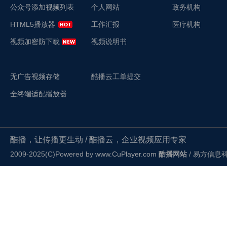
公众号添加视频列表
个人网站
政务机构
HTML5播放器
工作汇报
医疗机构
视频加密防下载
视频说明书
无广告视频存储
酷播云工单提交
全终端适配播放器
酷播，让传播更生动 / 酷播云，企业视频应用专家
2009-2025(C)Powered by
www.CuPlayer.com
酷播网站
/ 易方信息