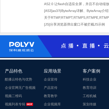
AS2.0 让flash自适应全屏，并且不自动缩
[AS3]as3与ByteArray详解、ByteArray介
关于RTMP,RTMPT,RTMPS,RTMPE,RT
[JS]分享浏览器弹出窗口不被拦截JS示例
产品特色
应用场景
客户案例
酷播云特色与优势
企业宣传
科技企业
企业官网无广告视频
产品宣传
教育培训
视频二维码
教育教学
工程机械
视频列表专辑
企业视频库
策划传媒