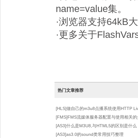
name=value集。
·浏览器支持64k
·更多关于Flash
热门文章推荐
[HLS]做自己的m3u8点播系统使用HTTP Live 
术）
[FMS]FMS流媒体服务器配置与使用相关
[AS3]什么是M3U8,与HTML5的区别是什么
[AS3]as3.0的sound类常用技巧整理