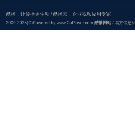
酷播，让传播更生动 / 酷播云，企业视频应用专家
2009-2025(C)Powered by
www.CuPlayer.com
酷播网站
/ 易方信息