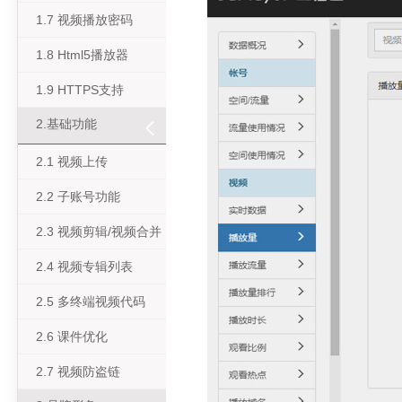
1.7 视频播放密码
1.8 Html5播放器
1.9 HTTPS支持
2.基础功能
2.1 视频上传
2.2 子账号功能
2.3 视频剪辑/视频合并
2.4 视频专辑列表
2.5 多终端视频代码
2.6 课件优化
2.7 视频防盗链