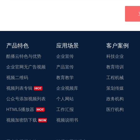
产品特色
应用场景
客户案例
酷播云特色与优势
企业宣传
科技企业
企业官网无广告视频
产品宣传
教育培训
视频二维码
教育教学
工程机械
视频列表专辑
企业视频库
策划传媒
公众号添加视频列表
个人网站
政务机构
HTML5播放器
工作汇报
医疗机构
视频加密防下载
视频说明书