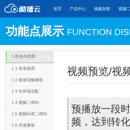
首页
产品中心
视频加密
视频
功能点展示
FUNCTION DIS
产品与新功能
应用场景
视频加密防下载防录屏
酷播云 | 
企业宣传
产品宣传
1.特色与优势
教学课程全终端视频加密
免费稳定无广
企业视频宣传，提升企业形象
通过视频来展示产
防下载/防盗录/防录屏/防篡改
帮助企业视频
色
视频预览/视
1.1 简单易用
1.2 极速流畅播放
个人网站
工作汇报
1.3 全终端适配
为个人网站、博客论坛，添加视频
工作场景的工作汇
内容
年会节目
1.4 视频二维码
预播放一段
1.5 视频列表二维码
频，达到转
1.6 倍速播放