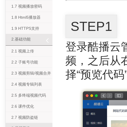
1.7 视频播放密码
1.8 Html5播放器
STEP1
1.9 HTTPS支持
2.基础功能
登录酷播云
2.1 视频上传
频，之后从
2.2 子账号功能
择“预览代码
2.3 视频剪辑/视频合并
2.4 视频专辑列表
2.5 多终端视频代码
2.6 课件优化
2.7 视频防盗链