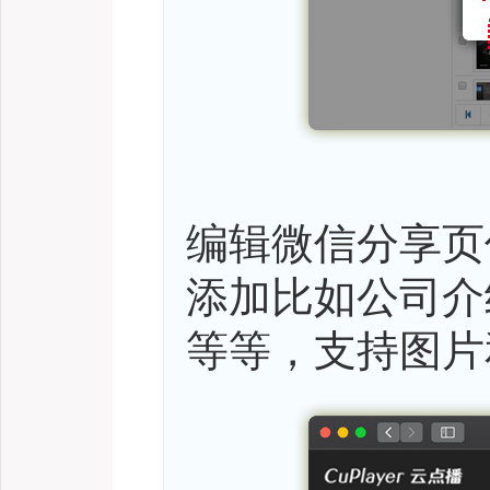
编辑微信分享页
添加比如公司介
等等，支持图片