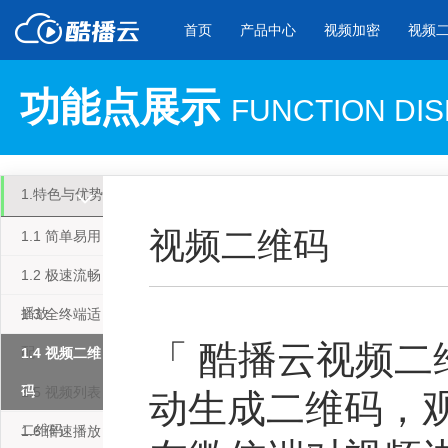
首页
产品中心
视频加密
视频
功能点展示
FUNCTION DIS
产品与新功能
应用场景
视频加密防下载防录屏
酷播云 | 
企业宣传
产品宣传
1.特色与优势
教学课程全终端视频加密
免费稳定无广
企业视频宣传，提升企业形象
通过视频来展示产
防下载/防盗录/防录屏/防篡改
帮助企业视频
色
视频二维码
1.1 简单易用
1.2 极速流畅
个人网站
工作汇报
播放
1.3 全终端适
为个人网站、博客论坛，添加视频
工作场景的工作汇
内容
年会节目
「 酷播云视频二
配
1.4 视频二维
码
1.5 视频列表
动生成二维码，
二维码
1.6 倍速播放