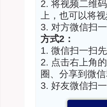
2. 将视频二
上，也可以将视
3. 对方微信扫
方式2：
1. 微信扫一
2. 点击右上角的
圈、分享到微信
3. 好友微信扫