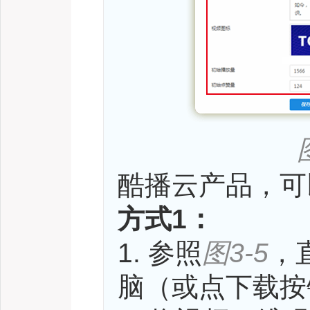
酷播云产品，可
方式1：
1. 参照
图3-5
，
脑（或点下载按