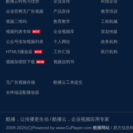
酷播云特色与优势
企业宣传
科技企业
企业官网无广告视频
产品宣传
教育培训
视频二维码
教育教学
工程机械
视频列表专辑
企业视频库
策划传媒
公众号添加视频列表
个人网站
政务机构
HTML5播放器
工作汇报
医疗机构
视频加密防下载
视频说明书
无广告视频存储
酷播云工单提交
全终端适配播放器
酷播，让传播更生动 / 酷播云，企业视频应用专家
2009-2025(C)Powered by
www.CuPlayer.com
酷播网站
/ 易方信息