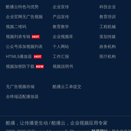
酷播云特色与优势
企业宣传
科技企业
企业官网无广告视频
产品宣传
教育培训
视频二维码
教育教学
工程机械
视频列表专辑
企业视频库
策划传媒
公众号添加视频列表
个人网站
政务机构
HTML5播放器
工作汇报
医疗机构
视频加密防下载
视频说明书
无广告视频存储
酷播云工单提交
全终端适配播放器
酷播，让传播更生动 / 酷播云，企业视频应用专家