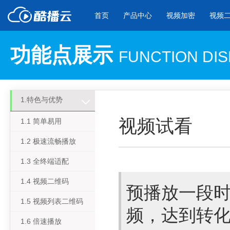
首页
产品中心
视频加密
视频
功能点展示
FUNCTION DIS
产品与新功能
应用场景
视频加密防下载防录屏
酷播云 | 
企业宣传
产品宣传
1.特色与优势
教学课程全终端视频加密
免费稳定无广
企业视频宣传，提升企业形象
通过视频来展示产
防下载/防盗录/防录屏/防篡改
帮助企业视频
色
视频试看
1.1 简单易用
1.2 极速流畅播放
个人网站
工作汇报
1.3 全终端适配
为个人网站、博客论坛，添加视频
工作场景的工作汇
内容
年会节目
1.4 视频二维码
预播放一段
1.5 视频列表二维码
频，达到转
1.6 倍速播放