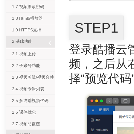
1.7 视频播放密码
1.8 Html5播放器
STEP1
1.9 HTTPS支持
2.基础功能
登录酷播云
2.1 视频上传
频，之后从
2.2 子账号功能
择“预览代码
2.3 视频剪辑/视频合并
2.4 视频专辑列表
2.5 多终端视频代码
2.6 课件优化
2.7 视频防盗链