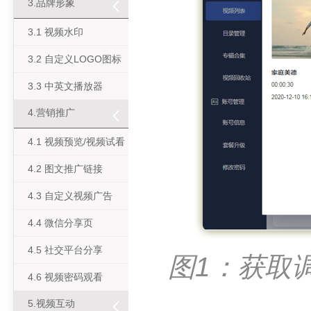
3.品牌形象
3.1 视频水印
3.2 自定义LOGO图标
3.3 中英文播放器
4.营销推广
4.1 视频预览/视频试看
4.2 图文推广链接
4.3 自定义视频广告
4.4 微信分享页
4.5 社交平台分享
图1：获取
4.6 视频密码观看
5.视频互动