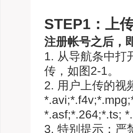
STEP1：上
注册帐号之后，
1. 从导航条中
传，如图2-1。
2. 用户上传的
*.avi;*.f4v;*.mpg
*.asf;*.264;*.ts;
3. 特别提示：