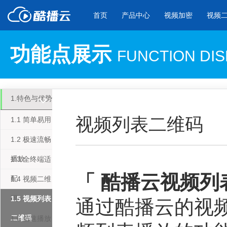
首页
产品中心
视频加密
视频
功能点展示
FUNCTION DIS
产品与新功能
应用场景
视频加密防下载防录屏
酷播云 | 
企业宣传
产品宣传
1.特色与优势
教学课程全终端视频加密
免费稳定无广
企业视频宣传，提升企业形象
通过视频来展示产
防下载/防盗录/防录屏/防篡改
帮助企业视频
色
视频列表二维码
1.1 简单易用
1.2 极速流畅
个人网站
工作汇报
播放
1.3 全终端适
为个人网站、博客论坛，添加视频
工作场景的工作汇
内容
年会节目
「 酷播云视频列
配
1.4 视频二维
码
1.5 视频列表
通过酷播云的视
二维码
1.6 倍速播放