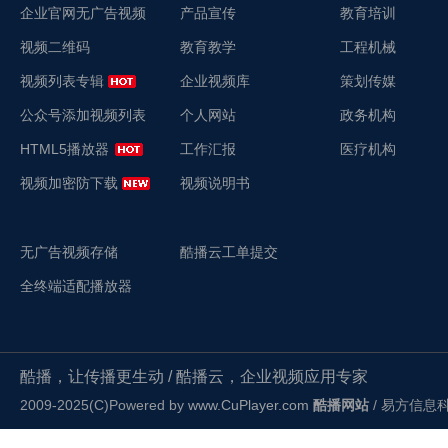
企业官网无广告视频
产品宣传
教育培训
视频二维码
教育教学
工程机械
视频列表专辑
企业视频库
策划传媒
公众号添加视频列表
个人网站
政务机构
HTML5播放器
工作汇报
医疗机构
视频加密防下载
视频说明书
无广告视频存储
酷播云工单提交
全终端适配播放器
酷播，让传播更生动 / 酷播云，企业视频应用专家
2009-2025(C)Powered by
www.CuPlayer.com
酷播网站
/ 易方信息