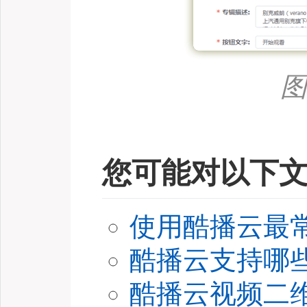
图
您可能对以下
使用酷播云最
酷播云支持哪
酷播云视频二