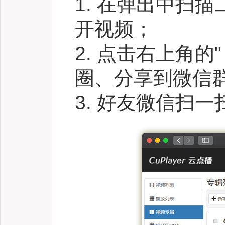
1. 在弹出中扫
开视频；
2. 点击右上角的
圈、分享到微信
3. 好友微信扫