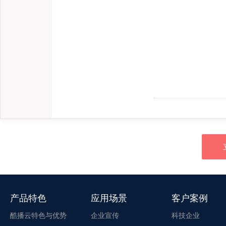
产品特色
应用场景
客户案例
酷播云特色与优势
企业宣传
科技企业