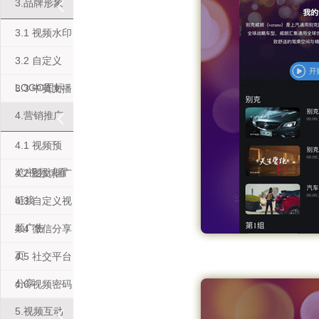
链
3.品牌形象
3.1 视频水印
3.2 自定义
LOGO图标
3.3 中英文播
放器
4.营销推广
4.1 视频预
览/视频试看
4.2 图文推广
链接
4.3 自定义视
频广告
4.4 微信分享
页
4.5 社交平台
分享
4.6 视频密码
观看
5.视频互动