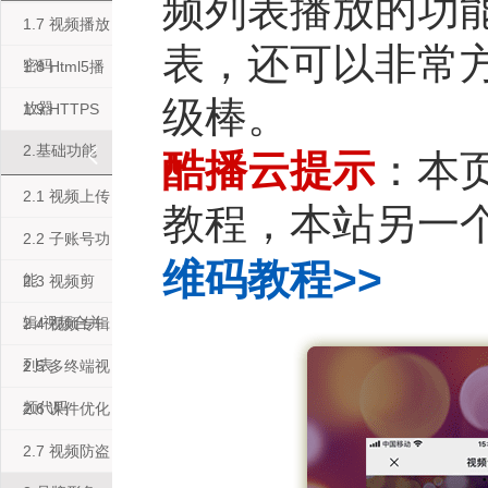
频列表播放的功
1.7 视频播放
表，还可以非常
密码
1.8 Html5播
级棒。
放器
1.9 HTTPS
支持
2.基础功能
酷播云提示
：本
2.1 视频上传
教程，本站另一
2.2 子账号功
维码教程>>
能
2.3 视频剪
辑/视频合并
2.4 视频专辑
列表
2.5 多终端视
频代码
2.6 课件优化
2.7 视频防盗