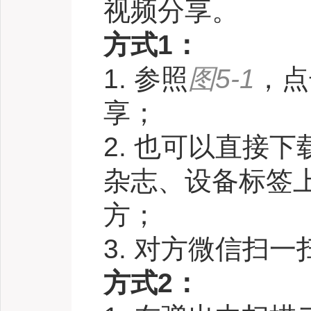
视频分享。
方式1：
1. 参照
图5-1
，点
享；
2. 也可以直接
杂志、设备标签
方；
3. 对方微信扫
方式2：