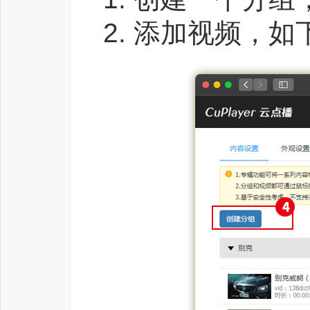
2. 添加视频，