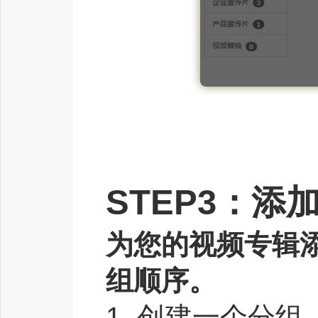
STEP3：添
为您的视频专辑
组顺序。
1. 创建一个分