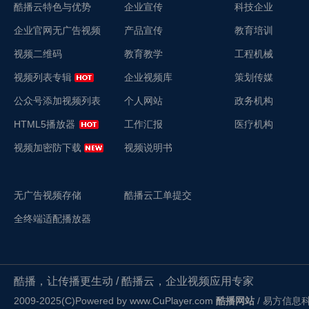
酷播云特色与优势
企业宣传
科技企业
企业官网无广告视频
产品宣传
教育培训
视频二维码
教育教学
工程机械
视频列表专辑
企业视频库
策划传媒
公众号添加视频列表
个人网站
政务机构
HTML5播放器
工作汇报
医疗机构
视频加密防下载
视频说明书
无广告视频存储
酷播云工单提交
全终端适配播放器
酷播，让传播更生动 / 酷播云，企业视频应用专家
2009-2025(C)Powered by
www.CuPlayer.com
酷播网站
/ 易方信息