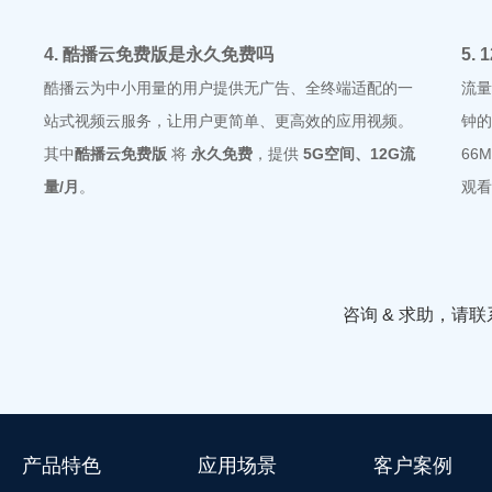
4. 酷播云免费版是永久免费吗
5.
酷播云为中小用量的用户提供无广告、全终端适配的一
流量
站式视频云服务，让用户更简单、更高效的应用视频。
钟的
其中
酷播云免费版
将
永久免费
，提供
5G空间、12G流
66
量/月
。
观看
咨询 & 求助，请
产品特色
应用场景
客户案例