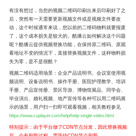
有没有想过，当您的视频二维码印刷出来后印刷好了之
后，突然有一天需要更新视频文件或是视频文件要改
动，这个时候通常来说，您以前的二维码物料就要报废
了，这个成本损失是较大的。酷播云如何解决这个问题
呢？酷播云提供视频替换功能，在保持原二维码、原观
看地址不变的情况下，直接替换视频文件，这样物料损
失为零，是不是很酷？
视频二维码适用场景：企业产品说明书、会议室使用视
频说明、设备说明书、操作手册、医院护理教学、培训
手册、产品宣传册、景区导游、博物馆展品、同学会、
毕业演出、婚礼视频、地产宣传等各种可以用二维码展
示的场景，用户扫一扫即可观看视频，相关教程参见
https://www.cuplayer.com/help/help-single-video.html
特别提示：由于平台做了CDN节点分发，因此替换视频
后，会有刷新过程，需等待CDN节点刷新。