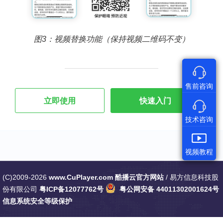
图3：视频替换功能（保持视频二维码不变）
售前咨询
售前咨询
立即使用
快速入门
技术咨询
技术咨询
视频教程
视频教程
(C)2009-2026
www.CuPlayer.com
酷播云官方网站
/ 易方信息科技股
份有限公司
粤ICP备12077762号
粤公网安备 44011302001624号
信息系统安全等级保护