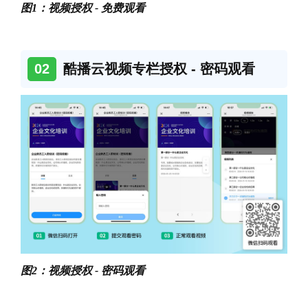
图1：视频授权 - 免费观看
02
酷播云视频专栏授权 - 密码观看
图2：
视频授权 - 密码观看