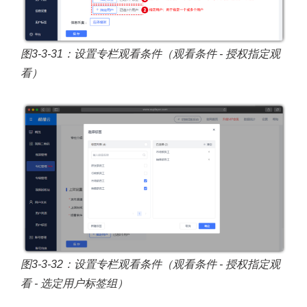
图3-3-31：设置专栏观看条件（观看条件 - 授权指定观
看）
图3-3-32：设置专栏观看条件（观看条件 - 授权指定观
看 - 选定用户标签组）