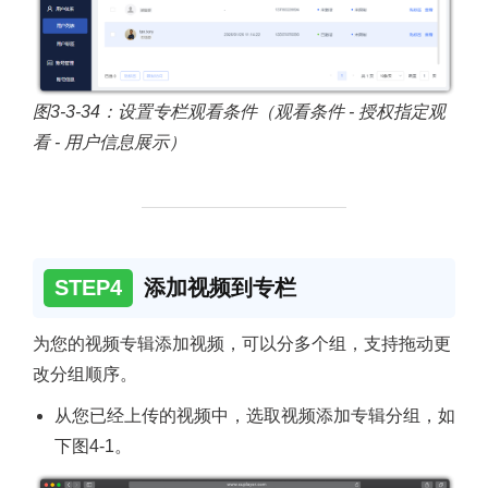
图3-3-34：设置专栏观看条件（观看条件 - 授权指定观
看 - 用户信息展示）
STEP4
添加视频到专栏
为您的视频专辑添加视频，可以分多个组，支持拖动更
改分组顺序。
从您已经上传的视频中，选取视频添加专辑分组，如
下图4-1。