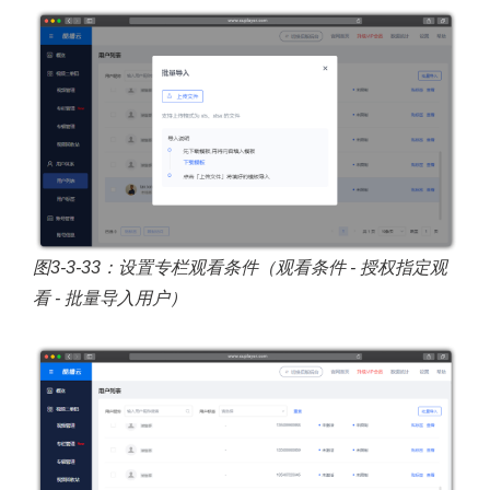
图3-3-33：设置专栏观看条件（观看条件 - 授权指定观
看 - 批量导入用户）