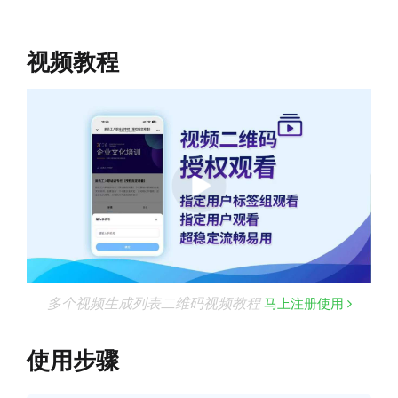
视频教程
多个视频生成列表二维码视频教程
马上注册使用
使用步骤