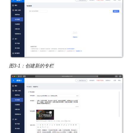
图3-1：创建新的专栏