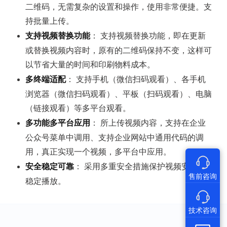
二维码，无需复杂的设置和操作，使用非常便捷。支
持批量上传。
支持视频替换功能
： 支持视频替换功能，即在更新
或替换视频内容时，原有的二维码保持不变，这样可
以节省大量的时间和印刷物料成本。
多终端适配
： 支持手机（微信扫码观看）、各手机
浏览器（微信扫码观看）、平板（扫码观看）、电脑
（链接观看）等多平台观看。
多功能多平台应用
： 所上传视频内容，支持在企业
公众号菜单中调用、支持企业网站中通用代码的调
用，真正实现一个视频，多平台中应用。
安全稳定可靠
： 采用多重安全措施保护视频安全、
售前咨询
稳定播放。
技术咨询