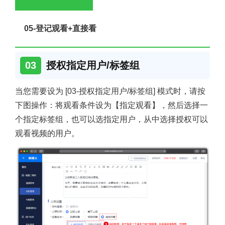
05-登记观看+直接看
03
授权指定用户/标签组
当您需要设为 [03-授权指定用户/标签组] 模式时，请按
下图操作：将观看条件设为【指定观看】，然后选择一
个指定标签组，也可以选指定用户，从中选择授权可以
观看视频的用户。