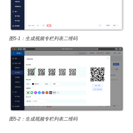
图5-1：生成视频专栏列表二维码
图5-2：生成视频专栏列表二维码