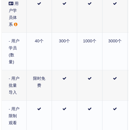
用
户学
员体
系
- 用户
40个
300个
1000个
3000个
学员
(数
量)
- 用户
限时免
批量
费
导入
- 用户
限制
观看