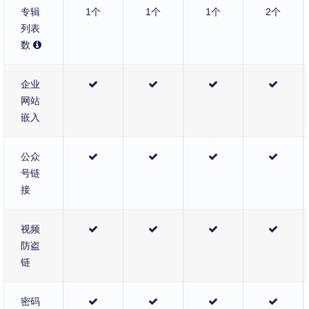
专辑
1个
1个
1个
2个
列表
数
企业
网站
嵌入
公众
号链
接
视频
防盗
链
密码