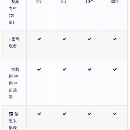
- 视频
1个
2个
10个
60个
专栏
(数
量)
- 密码
观看
- 授权
用户/
用户
组观
看
信
息采
集表