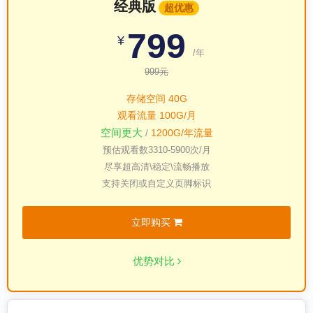
经典版
超优惠
799
¥
/年
999元
存储空间 40G
观看流量 100G/月
空间更大
1200G/年流量
/
预估观看数
3310-5900
次/月
尽享超高清\稳定\流畅播放
支持关闭或自定义页脚标识
立即购买
优势对比