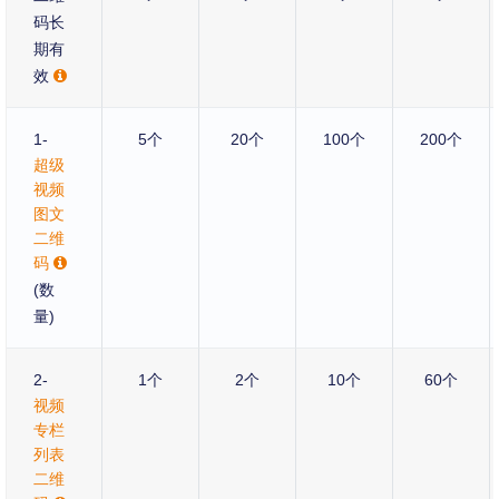
码长
期有
效
1-
5个
20个
100个
200个
超级
视频
图文
二维
码
(数
量)
2-
1个
2个
10个
60个
视频
专栏
列表
二维