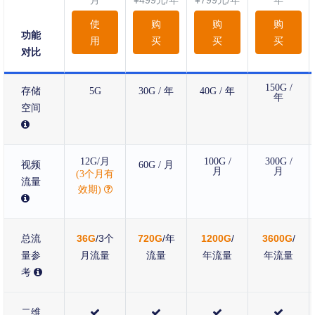
月
¥499元/年
¥799元/年
年
使
购
购
购
功能
用
买
买
买
对比
套餐基本配置
150G /
存储
5G
30G / 年
40G / 年
年
空间
12G/月
100G /
300G /
视频
60G / 月
月
月
(3个月有
流量
效期)
总流
36G
/3个
720G
/年
1200G
/
3600G
/
量参
月流量
流量
年流量
年流量
考
二维