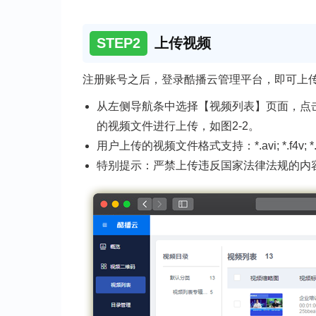
STEP2
上传视频
注册账号之后，登录酷播云管理平台，即可上
从左侧导航条中选择【视频列表】页面，点击
的视频文件进行上传，如图2-2。
用户上传的视频文件格式支持：*.avi; *.f4v; *.mpg; *.
特别提示：严禁上传违反国家法律法规的内