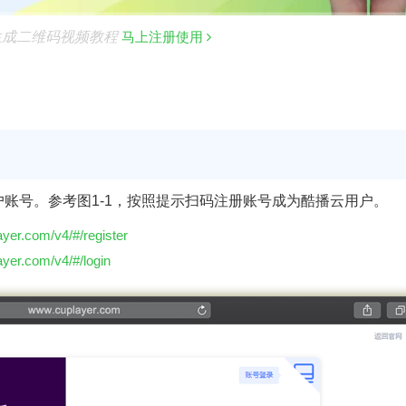
生成二维码视频教程
马上注册使用
高清
1x
账号。参考图1-1，按照提示扫码注册账号成为酷播云用户。
layer.com/v4/#/register
layer.com/v4/#/login