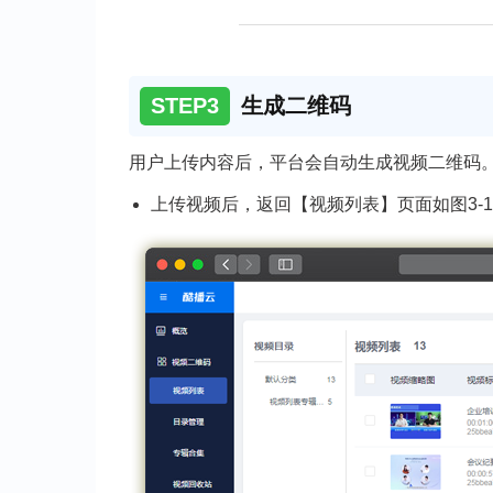
STEP3
生成二维码
用户上传内容后，平台会自动生成视频二维码
上传视频后，返回【视频列表】页面如图3-