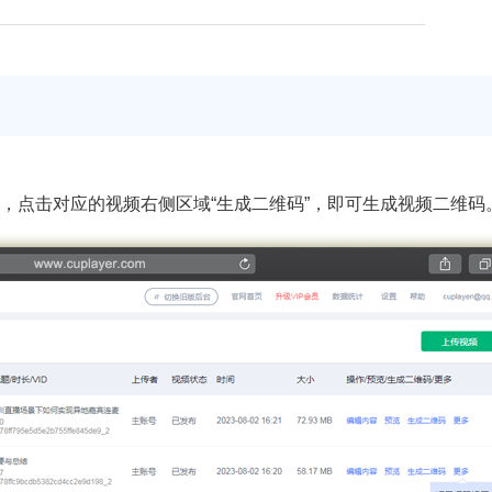
。
1，点击对应的视频右侧区域“生成二维码”，即可生成视频二维码