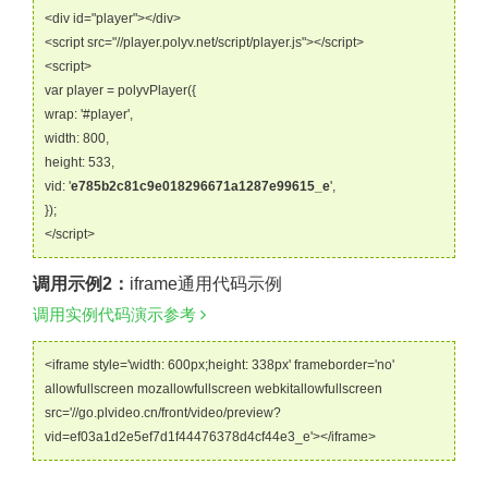
<div id="player"></div>
<script src="//player.polyv.net/script/player.js"></script>
<script>
var player = polyvPlayer({
wrap: '#player',
width: 800,
height: 533,
vid: '
e785b2c81c9e018296671a1287e99615_e
',
});
</script>
调用示例2：
iframe通用代码示例
调用实例代码演示参考
<iframe style='width: 600px;height: 338px' frameborder='no'
allowfullscreen mozallowfullscreen webkitallowfullscreen
src='//go.plvideo.cn/front/video/preview?
vid=ef03a1d2e5ef7d1f44476378d4cf44e3_e'></iframe>