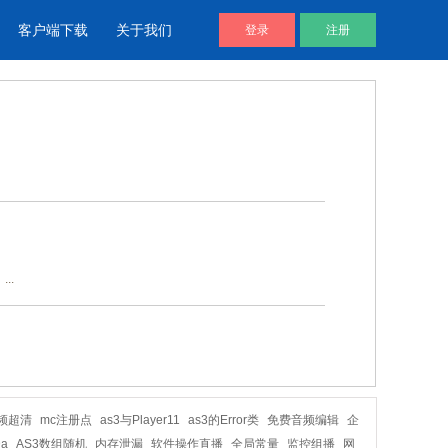
客户端下载
关于我们
登录
注册
酷播V4 | 免费视频播放器
企业视频库
帮助用户通过代码直接调用视频文
企业视频宣传，提升企业形象
件进放播放
..
视频说明书
产品视频说明书，产品安装应用视
频说明书
频超清
mc注册点
as3与Player11
as3的Error类
免费音频编辑
企
Da
AS3数组随机
内存泄漏
软件操作直播
全局常量
监控组播
网