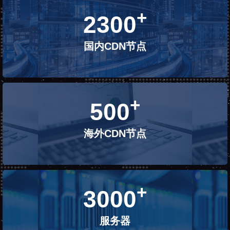
+
2300
国内CDN节点
+
500
海外CDN节点
+
3000
服务器