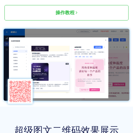
操作教程
超级图文二维码效果展示