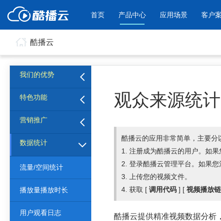
首页
产品中心
应用场景
客户
酷播云
产品与新功能
应用场景
我们的优势
酷播云 | 企业视频轻松上云
酷播V4 |
企业宣传
产品宣传
观众来源统计
特色功能
免费稳定无广告视频云服务
帮助用户通过
企业视频宣传，提升企业形象
通过视频来展示产
帮助企业视频轻松上云
件进放播放
色
营销推广
酷播云的应用非常简单，主要分
数据统计
个人网站
工作汇报
1. 注册成为酷播云的用户。如
为个人网站、博客论坛，添加视频
工作场景的工作汇
2. 登录酷播云管理平台。如果
内容
年会节目
流量/空间统计
3. 上传您的视频文件。
4. 获取 [
调用代码
] [
视频播放链
播放量播放时长
用户观看日志
酷播云提供精准视频数据分析