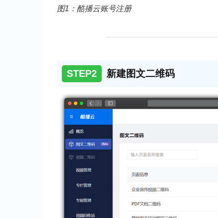
图1：酷播云账号注册
STEP2
新建图文二维码