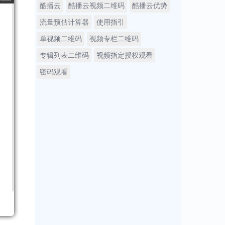
酷播云
酷播云视频二维码
酷播云优势
流量预估计算器
使用指引
单视频二维码
视频专栏二维码
专辑列表二维码
视频指定授权观看
密码观看