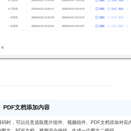
PDF文档添加内容
维码时，可以任意选取图片组件、视频组件、PDF文档添加对应
图文、PDF文档、视频混合编排，生成一个图文二维码。