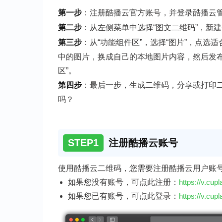
第一步
：注册酷播云官方账号，并登录酷播云
第二步
：从左侧菜单中选择“图文二维码”，新
第三步
：从“功能组件区”，选择“图片”，点选
中的图片，换成自己的本地图片内容，然后发布
区”。
第四步
：最后一步，生成二维码，分享或打印
吗？
STEP1
注册酷播云账号
使用酷播云二维码，您需要注册酷播云用户账
如果您没有账号，可点此注册：
https://v.cup
如果您已有账号，可点此登录：
https://v.cup