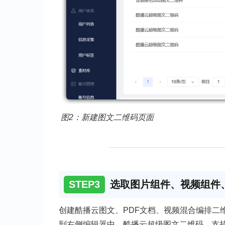
图2：新建图文二维码页面
STEP3
选取图片组件、视频组件、
创建酷播云图文、PDF文档、视频混合编排二
到右侧编辑器中。酷播云超级图文二维码，支持