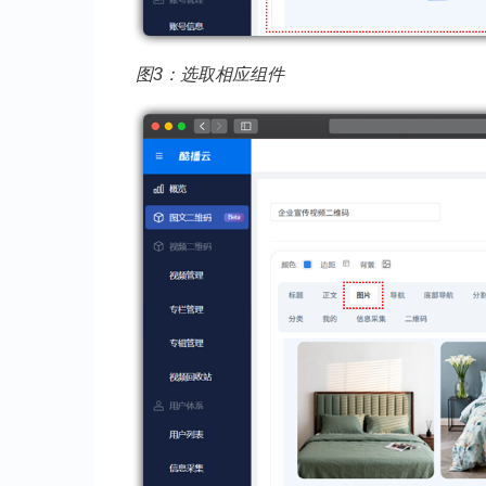
图3：选取相应组件