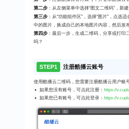
第二步
：从左侧菜单中选择“图文二维码”，新
第三步
：从“功能组件区”，选择“图片”，点选
中的图片，换成自己的本地图片内容，然后发
第四步
：最后一步，生成二维码，分享或打印
吗？
STEP1
注册酷播云账号
使用酷播云二维码，您需要注册酷播云用户账
如果您没有账号，可点此注册：
https://v.cup
如果您已有账号，可点此登录：
https://v.cup