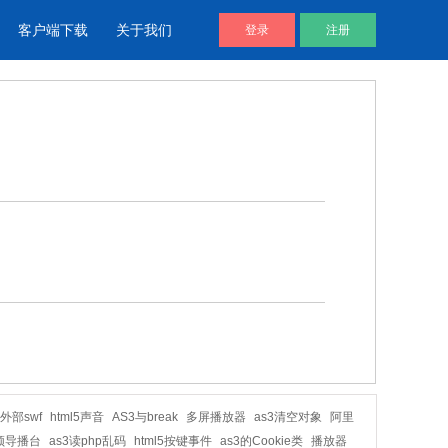
客户端下载
关于我们
登录
注册
酷播V4 | 免费视频播放器
企业视频库
帮助用户通过代码直接调用视频文
企业视频宣传，提升企业形象
件进放播放
视频说明书
产品视频说明书，产品安装应用视
频说明书
外部swf
html5声音
AS3与break
多屏播放器
as3清空对象
阿里
频导播台
as3读php乱码
html5按键事件
as3的Cookie类
播放器