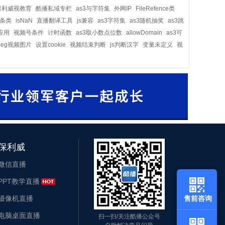
保利威视教育
酷播私域专栏
as3与字符集
外网IP
FileRefence类
动条类
isNaN
直播翻译工具
js兼容
as3字符集
as3随机抽奖
as3跳
应用
视频号条件
计时函数
as3取小数点位数
allowDomain
as3可
mpeg视频图片
设置cookie
视频结束判断
js判断汉字
变量未定义
视
保利威
微信直播
PPT教学直播
摄像机直播
售前咨询
电脑桌面直播
扫一扫/关注酷播公众号