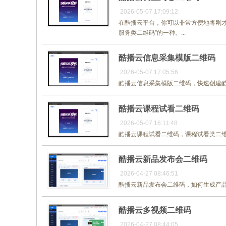
2026-05-07 17:09:12
在酷播云平台，你可以非常方便地将刚才
服务类二维码”的一种。...
酷播云信息采集模版二维码
2026-05-07 17:05:56
酷播云信息采集模版二维码，快速创建酷播
酷播云课程试看二维码
2026-05-07 16:11:48
酷播云课程试看二维码，课程试看类二维码
酷播云新品发布会二维码
2026-04-27 08:46:51
酷播云新品发布会二维码，如何生成产品
酷播云多视频二维码
2026-04-27 08:44:05