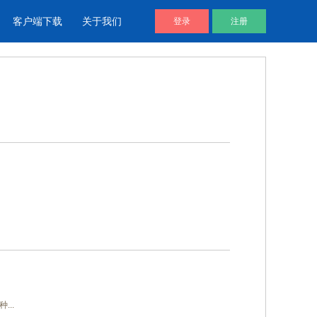
客户端下载
关于我们
登录
注册
酷播V4 | 免费视频播放器
企业视频库
帮助用户通过代码直接调用视频文
企业视频宣传，提升企业形象
件进放播放
视频说明书
产品视频说明书，产品安装应用视
频说明书
..