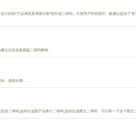
设计好的“产品满意度调查问卷”制作成二维码，方便用户扫码填写。酷播云提供了专门的
云信息采集模版二维码教程...
，课程付费。...
宣传二维码,如何生成新产品推介二维码,如何生成图文二维码，可以看一下这个图文二维