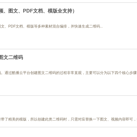
频、图文、PDF文档、模版全支持）
、PDF文档、模版等多种素材混合编排，并快速生成二维码...
图文二维码
。通过酷播云平台创建图文二维码的过程非常直观，主要可以分为以下四个核心步骤..
带了精美的模版，所以创建此类二维码时，只需对应替换一下图文、视频内容即可，效