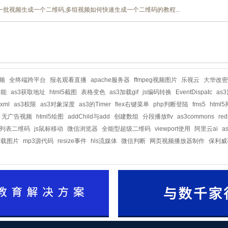
批视频生成一个二维码,多组视频如何快速生成一个二维码的教程...
频
全终端跨平台
报名观看直播
apache服务器
ffmpeg视频图片
乐视云
大华改密
功能
as3获取地址
html5截图
表格变色
as3加载gif
js编码转换
EventDispatc
as
xml
as3权限
as3对象深度
as3的Timer
flex右键菜单
php判断登陆
fms5
html
无广告视频
html5绘图
addChild与add
创建数组
分段播放flv
as3commons
re
列表二维码
js鼠标移动
微信浏览器
全能型超级二维码
viewport使用
阿里云ai
a
加载图片
mp3源代码
resize事件
hls流媒体
微信判断
网页视频播放器制作
保利威