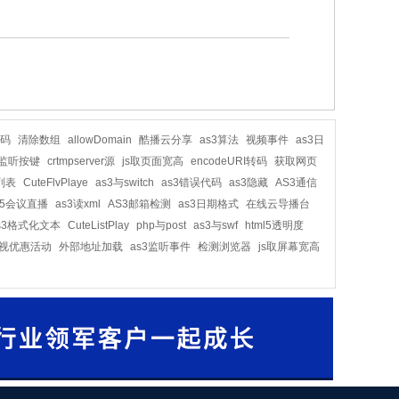
码
清除数组
allowDomain
酷播云分享
as3算法
视频事件
as3日
3监听按键
crtmpserver源
js取页面宽高
encodeURI转码
获取网页
5列表
CuteFlvPlaye
as3与switch
as3错误代码
as3隐藏
AS3通信
d5会议直播
as3读xml
AS3邮箱检测
as3日期格式
在线云导播台
s3格式化文本
CuteListPlay
php与post
as3与swf
html5透明度
视优惠活动
外部地址加载
as3监听事件
检测浏览器
js取屏幕宽高