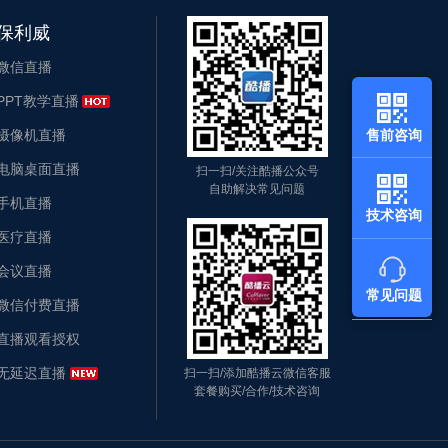
保利威
微信直播
PPT教学直播
售前咨询
摄像机直播
电脑桌面直播
扫一扫/关注酷播公众号
自助解决常见问题
手机直播
技术咨询
医疗直播
会议直播
常见问题
微信付费直播
直播观看授权
无延迟直播
扫一扫/添加酷播云微信客服
套餐购买/合作/技术咨询