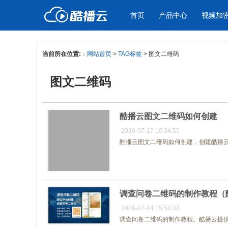
首页
产品中心
视频加
当前所在位置:
：
网站首页
>
TAG标签
> 图文二维码
产品与新功能
应用场景
图文二维码
视频加密防下载防录屏
企业宣传
产
教学课程全终端视频加密
企业视频宣传，提升企业形象
通过
防下载/防盗录/防录屏/防篡改
色
酷播云图文二维码如何创建
2026-07-17 10:34:55
酷播云图文二维码如何创建，创建酷播云
个人网站
工
为个人网站、博客论坛，添加视频
工作
内容
年会
调查问卷二维码的制作教程（
2026-07-14 15:58:33
调查问卷二维码的制作教程。酷播云提供了