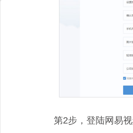
第2步，登陆网易