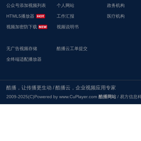
公众号添加视频列表
个人网站
政务机构
HTML5播放器
工作汇报
医疗机构
视频加密防下载
视频说明书
无广告视频存储
酷播云工单提交
全终端适配播放器
酷播，让传播更生动 / 酷播云，企业视频应用专家
2009-2025(C)Powered by
www.CuPlayer.com
酷播网站
/ 易方信息