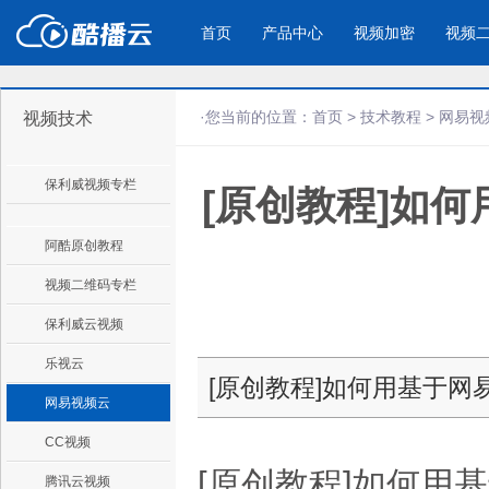
首页
产品中心
视频加密
视频
·您当前的位置：
首页
>
技术教程
>
网易视
视频技术
产品与新功能
应用场景
保利威视频专栏
[原创教程]如
视频加密防下载防录屏
酷播云 | 
企业宣传
产品宣传
教学课程全终端视频加密
免费稳定无广
企业视频宣传，提升企业形象
通过视频来展示产
防下载/防盗录/防录屏/防篡改
帮助企业视频
色
阿酷原创教程
视频二维码专栏
个人网站
工作汇报
保利威云视频
为个人网站、博客论坛，添加视频
工作场景的工作汇
乐视云
内容
年会节目
[原创教程]如何用基于
网易视频云
CC视频
[原创教程]如何用
腾讯云视频