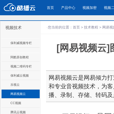
首页
产品中心
视频加密
视频
·您当前的位置：
首页
>
技术教程
>
网易视
视频技术
产品与新功能
应用场景
保利威视频专栏
[网易视频云
视频加密防下载防录屏
酷播云 | 
企业宣传
产品宣传
教学课程全终端视频加密
免费稳定无广
企业视频宣传，提升企业形象
通过视频来展示产
防下载/防盗录/防录屏/防篡改
帮助企业视频
色
阿酷原创教程
视频二维码专栏
个人网站
工作汇报
保利威云视频
网易视频云是网易倾力打
为个人网站、博客论坛，添加视频
工作场景的工作汇
乐视云
和专业音视频技术，为客
内容
年会节目
播、录制、存储、转码及
网易视频云
CC视频
腾讯云视频