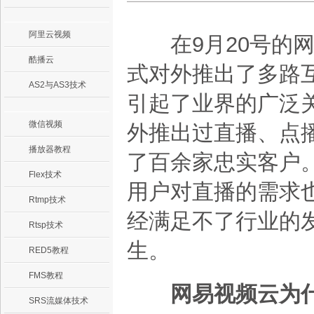
阿里云视频
在
9
月
20
号的
酷播云
式对外推出了多路
AS2与AS3技术
引起了业界的广泛
微信视频
外推出过直播、点
播放器教程
了百余家忠实客户
Flex技术
用户对直播的需求
Rtmp技术
经满足不了行业的
Rtsp技术
生。
RED5教程
FMS教程
网易视频云为什
SRS流媒体技术