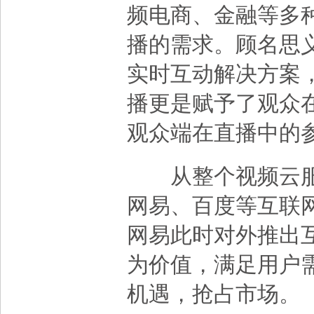
频电商、金融等多
播的需求。顾名思
实时互动解决方案
播更是赋予了观众在
观众端在直播中的
从整个视频云服
网易、百度等互联
网易此时对外推出
为价值，满足用户
机遇，抢占市场。