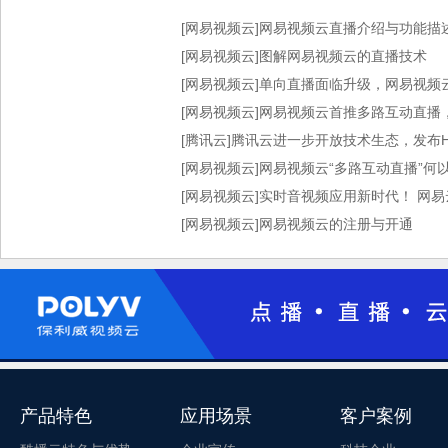
[网易视频云]网易视频云直播介绍与功能描
[网易视频云]图解网易视频云的直播技术
[网易视频云]单向直播面临升级，网易视频
[网易视频云]网易视频云首推多路互动直播
[腾讯云]腾讯云进一步开放技术生态，发布HT
[网易视频云]网易视频云“多路互动直播”何
[网易视频云]实时音视频应用新时代！ 网易
[网易视频云]网易视频云的注册与开通
产品特色
应用场景
客户案例