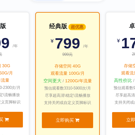
版
卓
经典版
超优惠
99
1
799
¥
¥
/年
/年
元
2
999元
 30G
存储空
存储空间 40G
60G/月
观看流量
观看流量 100G/月
/年流量
高性价比
空间更大
1200G/年流量
/
0-2300
次/月
预估观看数
预估观看数
3310-5900
次/月
定\流畅播放
尽享超高清
尽享超高清\稳定\流畅播放
定义页脚标识
支持关闭或
支持关闭或自定义页脚标识
买
立
立即购买