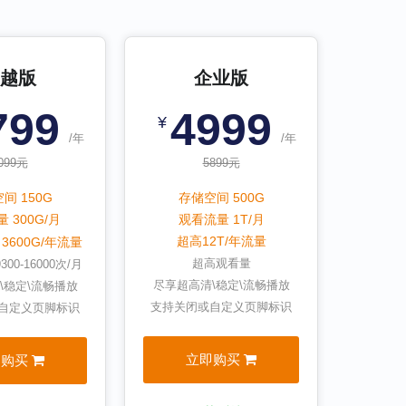
越版
企业版
799
4999
¥
/年
/年
099元
5899元
间 150G
存储空间 500G
 300G/月
观看流量 1T/月
超高12T/年流量
3600G/年流量
/
超高观看量
9300-16000
次/月
尽享超高清\稳定\流畅播放
\稳定\流畅播放
支持关闭或自定义页脚标识
自定义页脚标识
立即购买
即购买