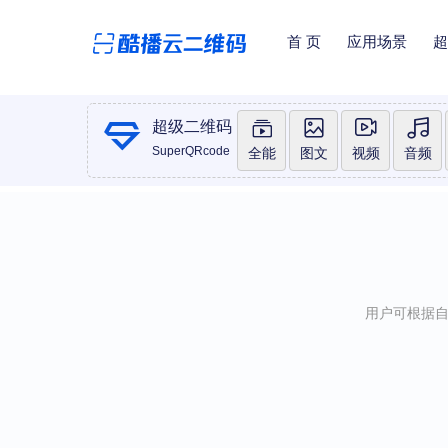
首 页
应用场景
超
超级二维码
SuperQRcode
全能
图文
视频
音频
用户可根据