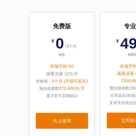
免费版
专业
0
4
¥
¥
/3个月
0元
699
存储空间 5G
存储空间
观看流量 
观看流量 12G/月
720G
3个月 (升级可延长)
有效期：
372-600次/月
预估观看数
186
预估观看数
尽享超高清\稳
显示官方页脚标识
支持关闭或自
-
立即购
马上使用