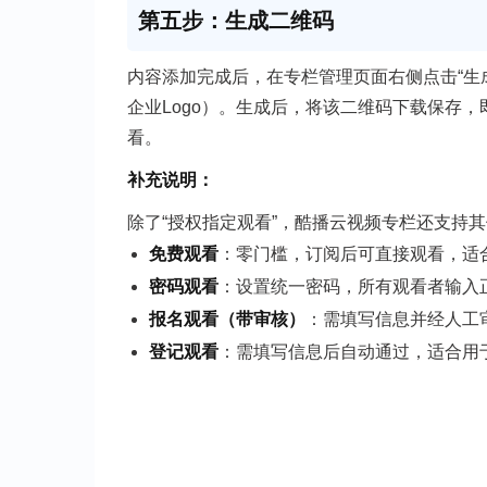
第五步：生成二维码
内容添加完成后，在专栏管理页面右侧点击“生
企业Logo）。生成后，将该二维码下载保存
看。
补充说明：
除了“授权指定观看”，酷播云视频专栏还支持
免费观看
：零门槛，订阅后可直接观看，适
密码观看
：设置统一密码，所有观看者输入
报名观看（带审核）
：需填写信息并经人工
登记观看
：需填写信息后自动通过，适合用