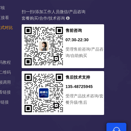
审核
扫一扫/添加工作人员微信/产品咨询
直接看
套餐购买/合作/技术咨询
模式对比
售前咨询
07:30-22:30
受理售前咨询/产品咨
询/自助购买
维码教程
式二维码
售后技术支持
视频调用
135-48725945
观看链接
受理产品技术咨询/套
用链接
餐升级/售后