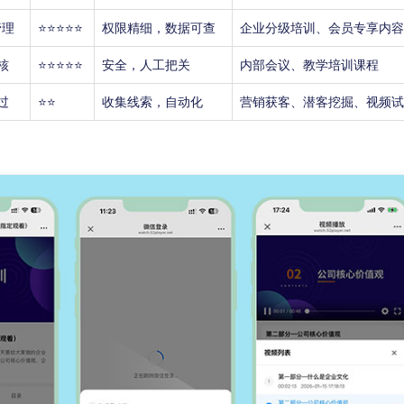
管理
⭐⭐⭐⭐⭐
权限精细，数据可查
企业分级培训、会员专享内容
核
⭐⭐⭐⭐⭐
安全，人工把关
内部会议、教学培训课程
过
⭐⭐
收集线索，自动化
营销获客、潜客挖掘、视频试