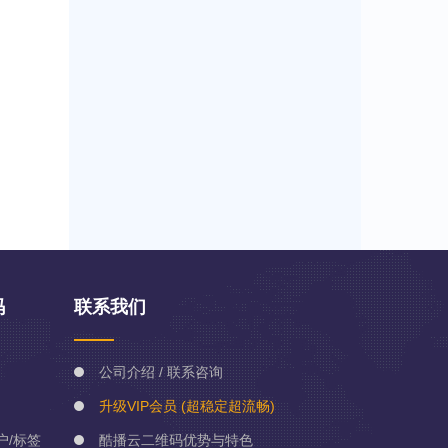
码
联系我们
公司介绍 / 联系咨询
升级VIP会员 (超稳定超流畅)
户/标签
酷播云二维码优势与特色