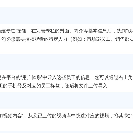
新建专栏”按钮。在完善专栏的封面、简介等基本信息后，找到“
中，勾选您需要授权观看的特定人群（例如：市场部员工、销售部
在平台的“用户体系”中导入这些员工的信息。您可以通过右上角
工的手机号及对应的员工标签，随后将文件上传导入。
加视频内容”，从您已上传的视频库中挑选对应的视频，将其添加