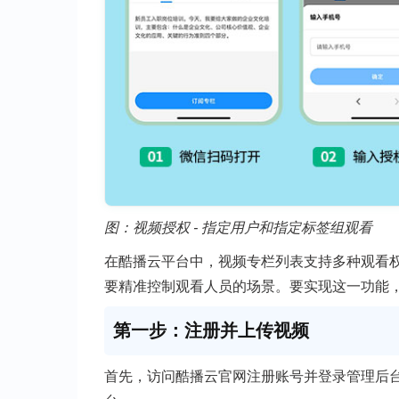
图：视频授权 - 指定用户和指定标签组观看
在酷播云平台中，视频专栏列表支持多种观看权
要精准控制观看人员的场景。要实现这一功能
第一步：注册并上传视频
首先，访问酷播云官网注册账号并登录管理后