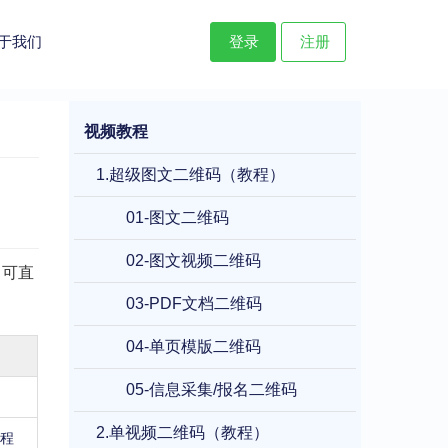
于我们
登录
注册
视频教程
1.超级图文二维码（教程）
01-图文二维码
02-图文视频二维码
，可直
03-PDF文档二维码
04-单页模版二维码
05-信息采集/报名二维码
2.单视频二维码（教程）
程