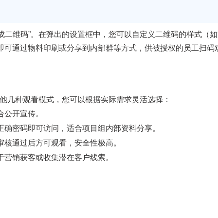
成二维码”。在弹出的设置框中，您可以自定义二维码的样式（如
，即可通过物料印刷或分享到内部群等方式，供被授权的员工扫码
其他几种观看模式，您可以根据实际需求灵活选择：
合公开宣传。
正确密码即可访问，适合项目组内部资料分享。
审核通过后方可观看，安全性极高。
于营销获客或收集潜在客户线索。