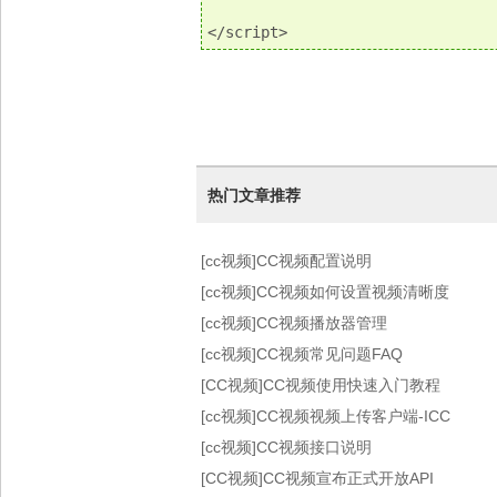
<
/script>
热门文章推荐
[cc视频]CC视频配置说明
[cc视频]CC视频如何设置视频清晰度
[cc视频]CC视频播放器管理
[cc视频]CC视频常见问题FAQ
[CC视频]CC视频使用快速入门教程
[cc视频]CC视频视频上传客户端-ICC
[cc视频]CC视频接口说明
[CC视频]CC视频宣布正式开放API