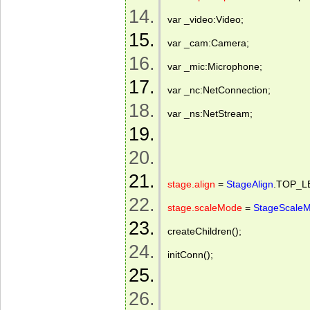
var _video:Video; 
var _cam:Camera; 
var _mic:Microphone; 
var _nc:NetConnection; 
var _ns:NetStream; 
stage.align
 = 
StageAlign
.TOP_LE
stage.scaleMode
 = 
StageScale
createChildren(); 
initConn(); 