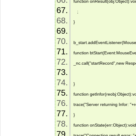
function onResult(obj:Object):voi
   ; 
} 
b_start.addEventListener(Mouse
function btStart(Event:MouseEve
_nc.call("startRecord",new Resp
} 
function getInfor(reobj:Object):vo
trace("Server returning Infor: "+r
} 
function onState(err:Object):void
trace("Connection result error: "+