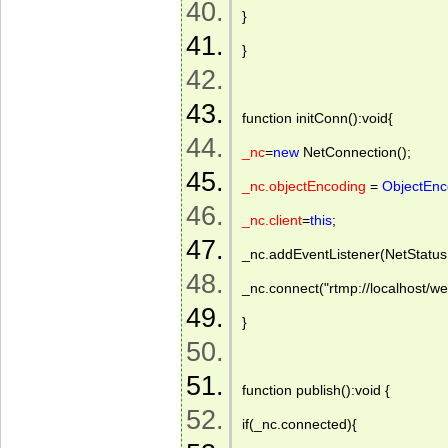
} 
} 
function initConn():void{ 
_nc
=
new
 NetConnection(); 
_nc.objectEncoding
 = 
ObjectEnc
_nc.client
=
this
; 
_nc.addEventListener(NetStatu
_nc.connect("rtmp://localhost/we
} 
function publish():void { 
if(_nc.connected){ 