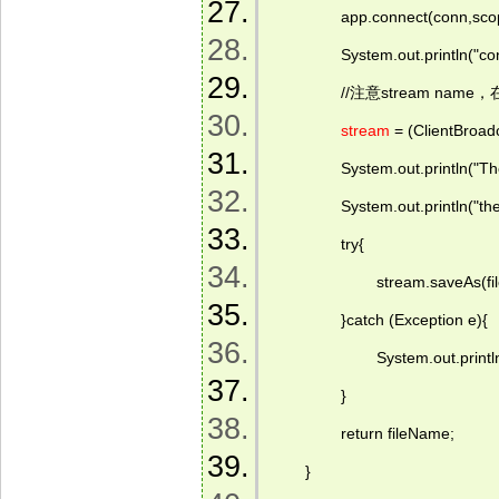
                app.connect(conn,sco
                System.out.println("
                //注意stream n
stream
 = (ClientBroa
                System.out.printl
                System.out.println(
                try{ 
                        stream.saveAs(
                }catch (Exception e){ 
                        System.out.prin
                } 
                return fileName; 
        } 