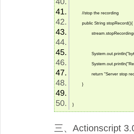
        //stop the recording 
        public String stopRecord(){ 
                stream.stopReco
                System.out.println
                System.out.println(
                return "Server stop re
        } 
} 
三、Actionscript 3