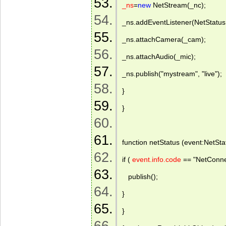
_ns
=
new
 NetStream(_nc); 
_ns.addEventListener(NetStatu
_ns.attachCamera(_cam); 
_ns.attachAudio(_mic); 
_ns.publish("mystream", "live"); 
} 
} 
function netStatus (event:NetSta
if ( 
event.info.code
 == "NetConne
   publish(); 
} 
} 