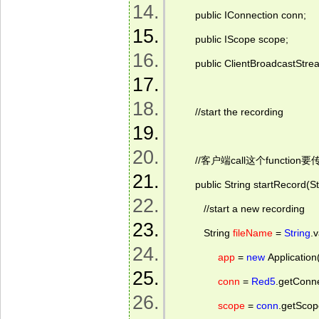
        public IConnection conn; 
        public IScope scope; 
        public ClientBroadca
        //start the recording 
        //客户端call这个functi
        public String startRecord
           //start a new recording 
           String 
fileName
 = 
String
.
app
 = 
new
 Application(
conn
 = 
Red5
.getCon
scope
 = 
conn
.getSc