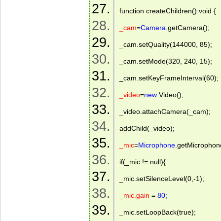
function createChildren():void { 
_cam
=
Camera
.getCamera(); 
_cam.setQuality(144000, 85); 
_cam.setMode(320, 240, 15); 
_cam.setKeyFrameInterval(60); 
_video
=
new
 Video(); 
_video.attachCamera(_cam); 
addChild(_video); 
_mic
=
Microphone
.getMicrophone
if(_mic != null){   
_mic.setSilenceLevel(0,-1);   
_mic.gain
 = 
80
; 
_mic.setLoopBack(true); 