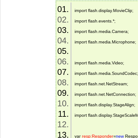
import flash.display.MovieClip; 
import flash.events.*; 
import flash.media.Camera; 
import flash.media.Microphone; 
import flash.media.Video; 
import flash.media.SoundCodec;
import flash.net.NetStream; 
import flash.net.NetConnection; 
import flash.display.StageAlign; 
import flash.display.StageScale
var 
resp:Responder
=
new
 Respo