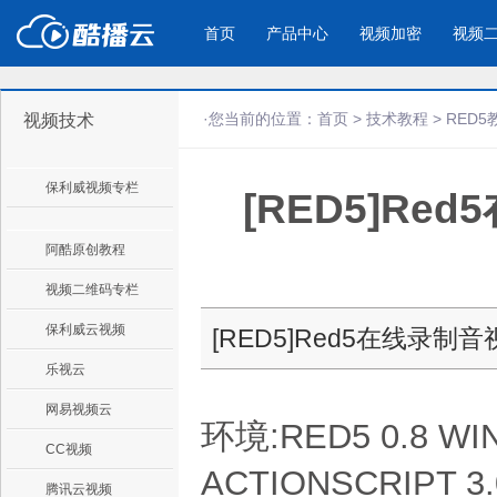
首页
产品中心
视频加密
视频
·您当前的位置：
首页
>
技术教程
>
RED5
视频技术
产品与新功能
应用场景
保利威视频专栏
[RED5]R
视频加密防下载防录屏
酷播云 | 
企业宣传
产品宣传
教学课程全终端视频加密
免费稳定无广
企业视频宣传，提升企业形象
通过视频来展示产
防下载/防盗录/防录屏/防篡改
帮助企业视频
色
阿酷原创教程
视频二维码专栏
个人网站
工作汇报
保利威云视频
[RED5]Red5在线录制
为个人网站、博客论坛，添加视频
工作场景的工作汇
乐视云
内容
年会节目
网易视频云
环境:RED5 0.8 WI
CC视频
ACTIONSCRIPT 3.
腾讯云视频