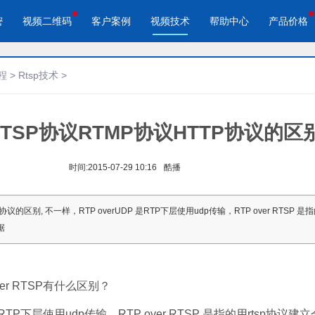
密
视频二维码
客户案例
视频技术
帮助中心
产品价格
程
>
Rtsp技术
>
]RTSP协议RTMP协议HTTP协议的区
酷播云 | 企业视频轻松上云
酷播云视频二维码
品宣传
教学网站
免费稳定无广告视频云服务
自动生成视频二维码
视频来展示产品新功能、新特
在线教育在线教学应用场景
帮助企业视频轻松上云
快速实现视频二维码宣传营销
时间:
2015-07-29 10:16
酷播
作汇报
体育培训
P协议的区别, 不一样，RTP overUDP 是RTP下层使用udp传输，RTP over RTSP 是
场景的工作汇报、年度总结、
体育运动、体育赛事教学培训
据
节目
 over RTSP有什么区别？
是RTP下层使用udp传输，RTP over RTSP 是指的用rtsp协议