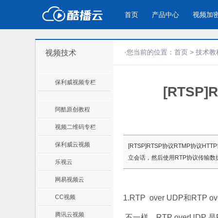
首页
产品中心
视频加
·您当前的位置：
首页
>
技术教
视频技术
产品与新功能
应用场景
保利威视频专栏
[RTSP
视频加密防下载防录屏
企业宣传
产
教学课程全终端视频加密
企业视频宣传，提升企业形象
通过
防下载/防盗录/防录屏/防篡改
色
阿酷原创教程
视频二维码专栏
个人网站
工
保利威云视频
[RTSP]RTSP协议RTMP协议HTT
为个人网站、博客论坛，添加视频
工作
立会话，然后使用RTP协议传输数
乐视云
内容
年会
网易视频云
CC视频
1.RTP over UDP和RTP
腾讯云视频
不一样，RTP overUDP 