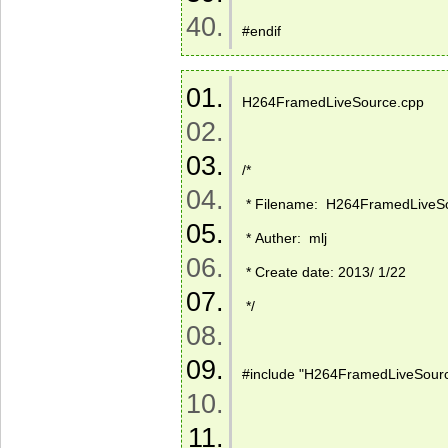
#endif 
H264FramedLiveSource.cpp 
/* 
 * Filename:  H264FramedLiveS
 * Auther:  mlj 
 * Create date: 2013/ 1/22 
 */ 
#include "H264FramedLiveSourc