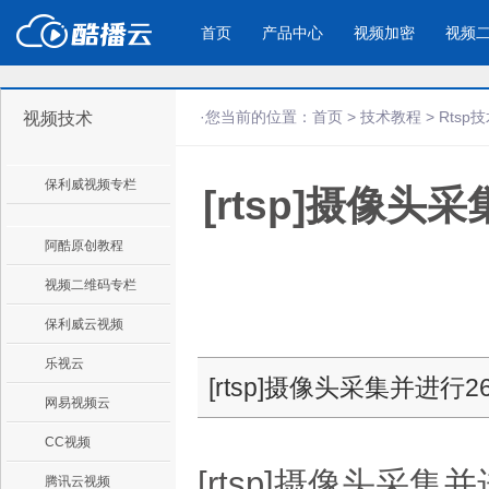
首页
产品中心
视频加密
视频
·您当前的位置：
首页
>
技术教程
>
Rtsp
视频技术
产品与新功能
应用场景
保利威视频专栏
[rtsp]摄像头采
视频加密防下载防录屏
酷播云 | 
企业宣传
产品宣传
教学课程全终端视频加密
免费稳定无广
企业视频宣传，提升企业形象
通过视频来展示产
防下载/防盗录/防录屏/防篡改
帮助企业视频
色
阿酷原创教程
视频二维码专栏
个人网站
工作汇报
保利威云视频
为个人网站、博客论坛，添加视频
工作场景的工作汇
乐视云
内容
年会节目
[rtsp]摄像头采集并进行2
网易视频云
CC视频
[rtsp]摄像头采集
腾讯云视频