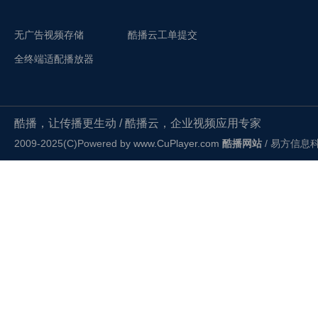
无广告视频存储
酷播云工单提交
全终端适配播放器
酷播，让传播更生动 / 酷播云，企业视频应用专家
2009-2025(C)Powered by
www.CuPlayer.com
酷播网站
/ 易方信息