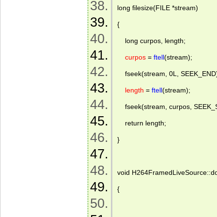
long filesize(FILE *stream) 
{ 
    long curpos, length; 
curpos
 = 
ftell
(stream); 
    fseek(stream, 0L, SEEK_END)
length
 = 
ftell
(stream); 
    fseek(stream, curpos, SEEK_
    return length; 
} 
void H264FramedLiveSource::d
{ 