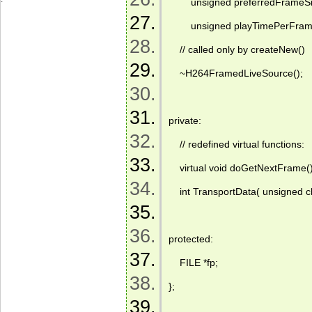
        unsigned preferredFrameSi
        unsigned playTimePerFram
    // called only by createNew() 
    ~H264FramedLiveSource(); 
private: 
    // redefined virtual functions: 
    virtual void doGetNextFrame()
    int TransportData( unsigned c
protected: 
    FILE *fp; 
}; 