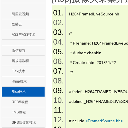
H264FramedLiveSource.hh 
阿里云视频
酷播云
/* 
AS2与AS3技术
 * Filename: H264FramedLiveSo
微信视频
 * Auther: chenbin 
播放器教程
 * Create date: 2013/ 1/22 
Flex技术
 */ 
Rtmp技术
#ifndef _H264FRAMEDLIVESO
Rtsp技术
#define _H264FRAMEDLIVES
RED5教程
FMS教程
#include 
<
FramedSource.hh
>
SRS流媒体技术