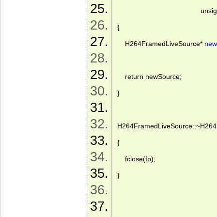
                                       
{  
    H264FramedLiveSource* 
new
    return newSource; 
} 
H264FramedLiveSource::~H264
{ 
    fclose(fp); 
} 