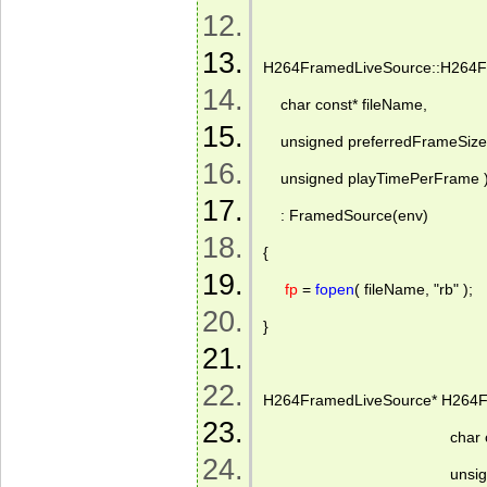
H264FramedLiveSource::H264Fr
    char const* fileName,  
    unsigned preferredFrameSize,
    unsigned playTimePerFrame )
    : FramedSource(env) 
{ 
fp
 = 
fopen
( fileName, "rb" );  
} 
H264FramedLiveSource* H264Fr
                                           
                                        