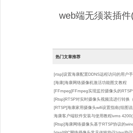
web端无须装插件(
热门文章推荐
[rtsp]设置海康配置DDNS远程访问的用
[海康]海康网络摄像机激活功能图文教程
[FFmpeg]FFmpeg实现监控摄像头的RT
[Rtsp]RTSP对实时摄像头视频流进行转换（FFm
[RTSP]海康家用摄像头wifi设置指南(组图说
海康客户端软件安装与使用教程ivms 4200(iv
文
[Rtsp]海康网络摄像头基于RTSP协议的win
[rtsp]IPC网络摄像头常见传输协议(rtsp协议