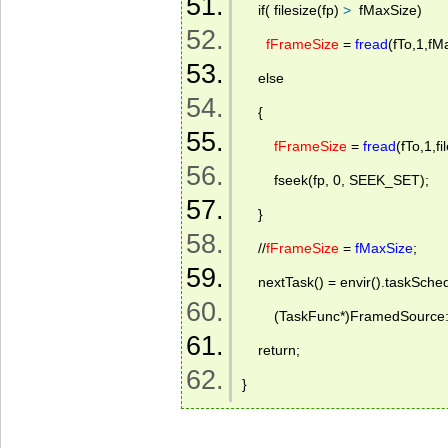
    if( filesize(fp) 
>
  fMaxSize) 
fFrameSize
 = 
fread
(fTo,1,fMa
    else 
    { 
fFrameSize
 = 
fread
(fTo,1,fi
        fseek(fp, 0, SEEK_SET); 
    } 
    //
fFrameSize
 = 
fMaxSize
; 
    nextTask() = envir().taskSch
        (TaskFunc*)FramedSour
    return; 
} 