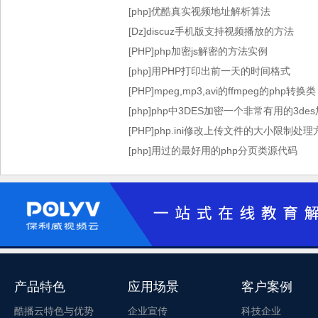
[php]优酷真实视频地址解析算法
[Dz]discuz手机版支持视频播放的方法
[PHP]php加密js解密的方法实例
[php]用PHP打印出前一天的时间格式
[PHP]mpeg,mp3,avi的ffmpeg的php转换类
[php]php中3DES加密一个非常有用的3de
[PHP]php.ini修改上传文件的大小限制处理
[php]用过的最好用的php分页类源代码
产品特色
应用场景
客户案例
酷播云特色与优势
企业宣传
科技企业