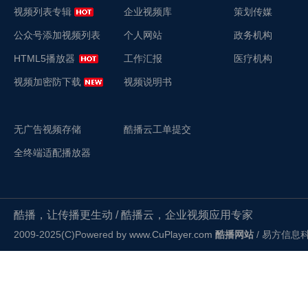
视频列表专辑
企业视频库
策划传媒
公众号添加视频列表
个人网站
政务机构
HTML5播放器
工作汇报
医疗机构
视频加密防下载
视频说明书
无广告视频存储
酷播云工单提交
全终端适配播放器
酷播，让传播更生动 / 酷播云，企业视频应用专家
2009-2025(C)Powered by
www.CuPlayer.com
酷播网站
/ 易方信息