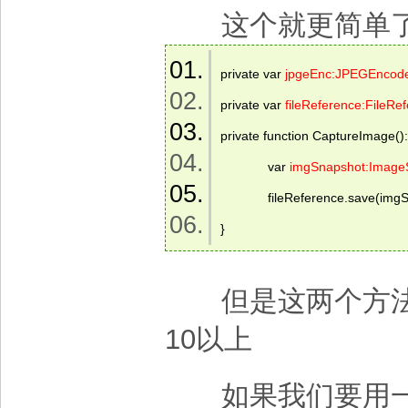
这个就更简单
private var 
jpgeEnc:JPEGEncod
private var 
fileReference:FileRe
private function CaptureImage():
             var 
imgSnapshot:Image
             fileReference.save(i
} 
但是这两个方法实现
10以上
如果我们要用一些 fl