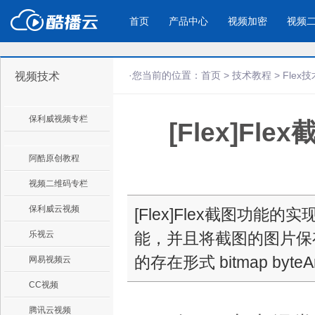
首页
产品中心
视频加密
视频
·您当前的位置：
首页
>
技术教程
>
Flex技
视频技术
产品与新功能
应用场景
保利威视频专栏
[Flex]F
视频加密防下载防录屏
酷播云 | 
企业宣传
产品宣传
教学课程全终端视频加密
免费稳定无广
企业视频宣传，提升企业形象
通过视频来展示产
防下载/防盗录/防录屏/防篡改
帮助企业视频
色
阿酷原创教程
视频二维码专栏
个人网站
工作汇报
保利威云视频
[Flex]Flex截图功能
为个人网站、博客论坛，添加视频
工作场景的工作汇
乐视云
能，并且将截图的图片保
内容
年会节目
的存在形式 bitmap byt
网易视频云
CC视频
腾讯云视频