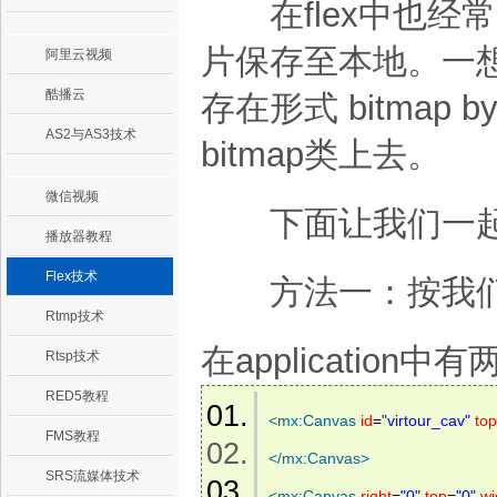
在flex中也经
片保存至本地。一
阿里云视频
酷播云
存在形式 bitmap 
AS2与AS3技术
bitmap类上去。
微信视频
下面让我们一起
播放器教程
Flex技术
方法一：按我们
Rtmp技术
在application
Rtsp技术
RED5教程
<
mx:Canvas
id
=
"virtour_cav"
top
FMS教程
</
mx:Canvas
>
SRS流媒体技术
<
mx:Canvas
right
=
"0"
top
=
"0"
wi