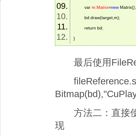
         var 
m:Matrix
=
new
 Matrix();
         bd.draw(target,m);  
         return bd;  
} 
最后使用FileRef
fileReference.s
Bitmap(bd),"CuPlay
方法二：直接使用图片
现