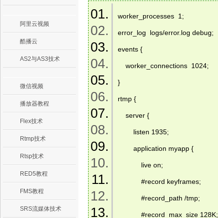
worker_processes  1;   
阿里云视频
error_log  logs/error.log debug;  
酷播云
events {   
AS2与AS3技术
    worker_connections  1024;   
}   
微信视频
rtmp {   
播放器教程
    server {   
Flex技术
        listen 1935;   
Rtmp技术
        application myapp {   
Rtsp技术
            live on;   
RED5教程
            #record keyframes;   
FMS教程
            #record_path /tmp;   
SRS流媒体技术
            #record_max_size 128K;