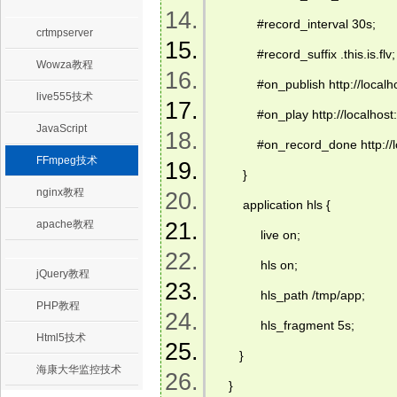
            #record_interval 30s;   
crtmpserver
            #record_suffix .this.is.flv; 
Wowza教程
            #on_publish http://local
live555技术
            #on_play http://localhos
JavaScript
            #on_record_done http:
FFmpeg技术
        }   
nginx教程
        application hls {     
apache教程
             live on;     
             hls on;     
jQuery教程
             hls_path /tmp/app;     
PHP教程
             hls_fragment 5s;     
Html5技术
       }     
海康大华监控技术
    }   
.