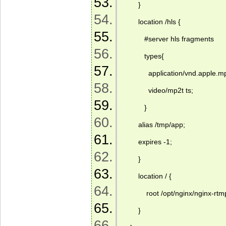
        }   
        location /hls {     
           #server hls fragments     
           types{     
             application/vnd.apple.
             video/mp2t ts;     
           }     
        alias /tmp/app;     
        expires -1;     
        }     
        location / {   
            root /opt/nginx/nginx-r
        }   