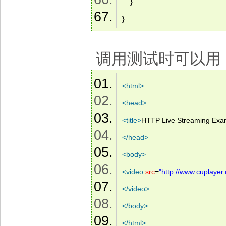
    }   
}   
调用测试时可以用
<
html
>
<
head
>
<
title
>
HTTP Live Streaming Exa
</
head
>
<
body
>
<
video
src
=
"http://www.cuplaye
</
video
>
</
body
>
</
html
>