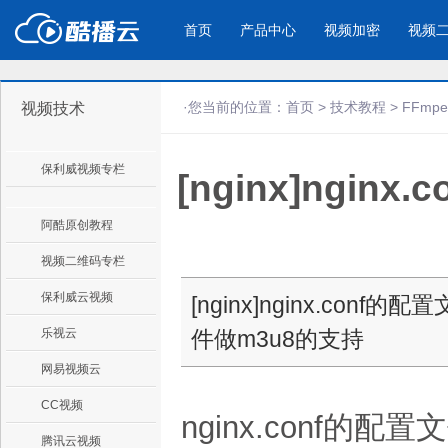
首页
产品中心
视频加密
视频
·您当前的位置：
首页
>
技术教程
>
FFmp
视频技术
产品与新功能
应用场景
保利威视频专栏
[nginx]ngi
视频加密防下载防录屏
酷播云 | 
企业宣传
产品宣传
教学课程全终端视频加密
免费稳定无广
企业视频宣传，提升企业形象
通过视频来展示产
防下载/防盗录/防录屏/防篡改
帮助企业视频
色
阿酷原创教程
视频二维码专栏
个人网站
工作汇报
保利威云视频
[nginx]nginx.conf的
为个人网站、博客论坛，添加视频
工作场景的工作汇
乐视云
件做m3u8的支持
内容
年会节目
网易视频云
CC视频
nginx.conf的配
腾讯云视频