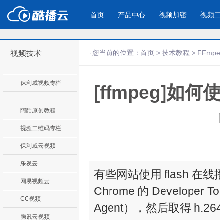
首页
产品中心
视频加密
视频
·您当前的位置：
首页
>
技术教程
>
FFmp
视频技术
产品与新功能
应用场景
保利威视频专栏
[ffmpeg]如
视频加密防下载防录屏
酷播云 | 
企业宣传
产品宣传
教学课程全终端视频加密
免费稳定无广
企业视频宣传，提升企业形象
通过视频来展示产
防下载/防盗录/防录屏/防篡改
帮助企业视频
色
阿酷原创教程
视频二维码专栏
个人网站
工作汇报
保利威云视频
为个人网站、博客论坛，添加视频
工作场景的工作汇
乐视云
内容
年会节目
有些网站使用 flash
网易视频云
Chrome 的 Developer
CC视频
Agent），然后取得 h.
腾讯云视频