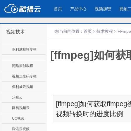
首页
产品中心
视频加密
视频
·您当前的位置：
首页
>
技术教程
>
FFmp
视频技术
产品与新功能
应用场景
保利威视频专栏
[ffmpeg]如
视频加密防下载防录屏
酷播云 | 
企业宣传
产品宣传
教学课程全终端视频加密
免费稳定无广
企业视频宣传，提升企业形象
通过视频来展示产
防下载/防盗录/防录屏/防篡改
帮助企业视频
色
阿酷原创教程
视频二维码专栏
个人网站
工作汇报
保利威云视频
为个人网站、博客论坛，添加视频
工作场景的工作汇
乐视云
内容
年会节目
[ffmpeg]如何获取ffmp
网易视频云
视频转换时的进度比例
CC视频
腾讯云视频