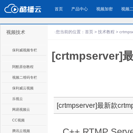
首页
产品中心
视频加密
视频
·您当前的位置：
首页
>
技术教程
>
crtmps
视频技术
产品与新功能
应用场景
保利威视频专栏
[crtmpserve
视频加密防下载防录屏
酷播云 | 
企业宣传
产品宣传
教学课程全终端视频加密
免费稳定无广
企业视频宣传，提升企业形象
通过视频来展示产
防下载/防盗录/防录屏/防篡改
帮助企业视频
色
阿酷原创教程
视频二维码专栏
个人网站
工作汇报
保利威云视频
为个人网站、博客论坛，添加视频
工作场景的工作汇
乐视云
内容
年会节目
[crtmpserver]最新款cr
网易视频云
CC视频
C++ RTMP S
腾讯云视频