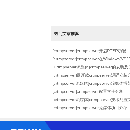
热门文章推荐
[crtmpserver]crtmpserver开启RTSP功能
[crtmpserver]crtmpserver在Windows(V
[Crtmpserver流媒体]crtmpserver的安装
[crtmpserver]最新款crtmpserver源码安
[crtmpserver流媒体]crtmpserver
[crtmpserver]crtmpserver配置文件分析
[crtmpserver流媒体]crtmpserver技术配
[crtmpserver]crtmpserver流媒体项目介绍