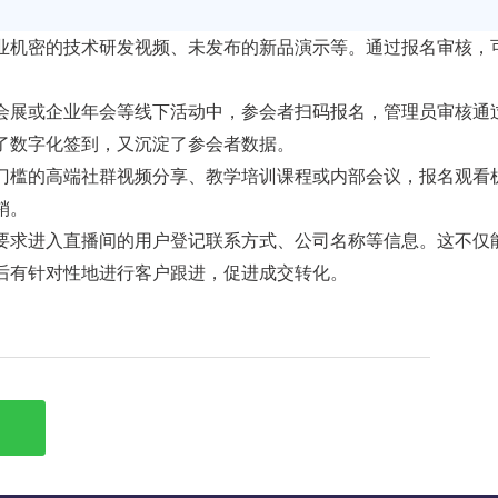
业机密的技术研发视频、未发布的新品演示等。通过报名审核，
会展或企业年会等线下活动中，参会者扫码报名，管理员审核通
了数字化签到，又沉淀了参会者数据。
门槛的高端社群视频分享、教学培训课程或内部会议，报名观看
销。
要求进入直播间的用户登记联系方式、公司名称等信息。这不仅
后有针对性地进行客户跟进，促进成交转化。