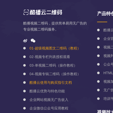
产品特
酷播视频二维码，提供简单易用无广告的
专业视频二维码服务。
酷播
企业
视频
01-超级视频图文二维码（教程）
视频
02-视频专栏列表授权观看
公众
03-单视频二维码（操作教程）
HTM
04-视频专辑二维码（操作教程）
视频
酷播云使用与购买指引文档
无广
酷播云优势与特色功能
培训
企业网站视频无广告嵌入
企业微信公众号应用教程
视频技