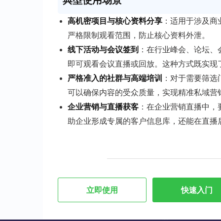
典型使用场景
高机密项目与核心资料分享
：适用于涉及商
严格限制观看范围，防止核心资料外泄。
线下活动与会议签到
：在行业峰会、论坛、
即可观看会议直播或回放。这种方式既实现
严格准入的社群与高端培训
：对于需要筛选
可以确保内容的受众质量，实现精准私域营
企业营销与直播获客
：在企业营销直播中，
助企业形成专属的客户信息库，还能在直播
立即使用
快速入门