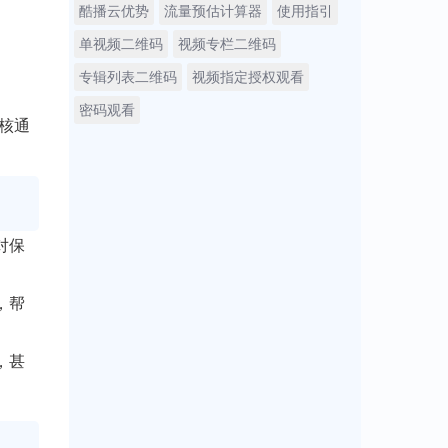
酷播云优势
流量预估计算器
使用指引
单视频二维码
视频专栏二维码
专辑列表二维码
视频指定授权观看
密码观看
审核通
对保
，帮
，甚