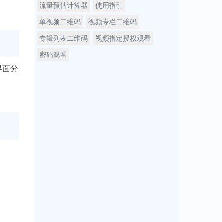
流量预估计算器
使用指引
单视频二维码
视频专栏二维码
专辑列表二维码
视频指定授权观看
密码观看
界面分