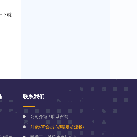
一下就
码
联系我们
公司介绍 / 联系咨询
升级VIP会员 (超稳定超流畅)