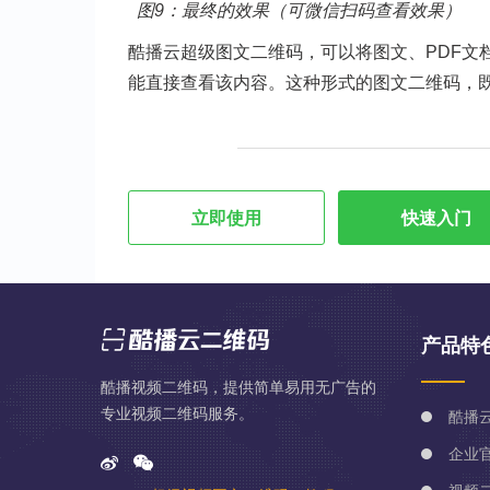
图9：最终的效果（可微信扫码查看效果）
酷播云超级图文二维码，可以将图文、PDF文
能直接查看该内容。这种形式的图文二维码，
立即使用
快速入门
产品特
酷播视频二维码，提供简单易用无广告的
专业视频二维码服务。
酷播
企业