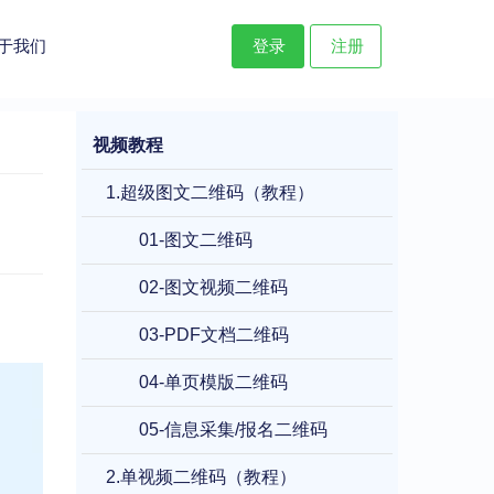
于我们
登录
注册
视频教程
1.超级图文二维码（教程）
01-图文二维码
02-图文视频二维码
03-PDF文档二维码
04-单页模版二维码
05-信息采集/报名二维码
2.单视频二维码（教程）