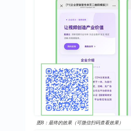
图8：最终的效果（可微信扫码查看效果）