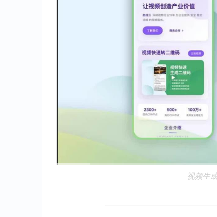
00:00
/
02:27
视频生