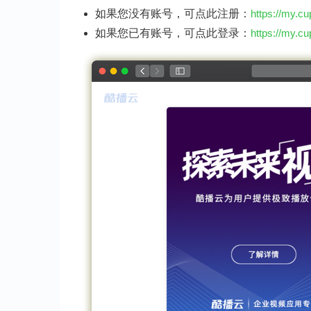
如果您没有账号，可点此注册：
https://my.cu
如果您已有账号，可点此登录：
https://my.cu