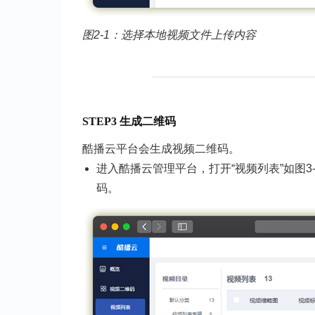
图2-1：选择本地视频文件上传内容
STEP3 生成二维码
酷播云平台会生成视频二维码。
进入酷播云管理平台，打开“视频列表”如图3
码。