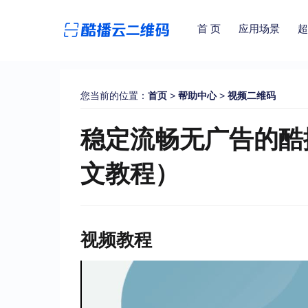
首 页
应用场景
超
您当前的位置：
首页
>
帮助中心
>
视频二维码
稳定流畅无广告的酷
文教程）
视频教程