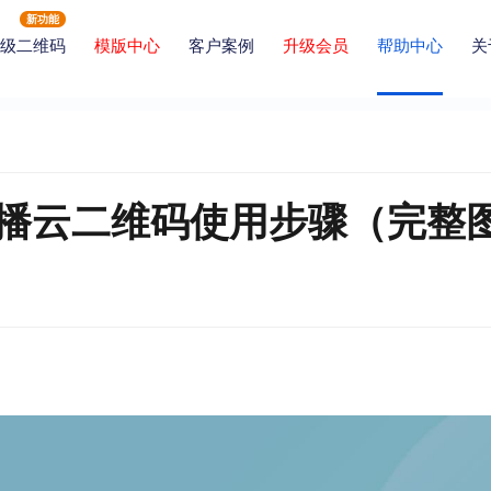
新功能
级二维码
模版中心
客户案例
升级会员
帮助中心
关
播云二维码使用步骤（完整