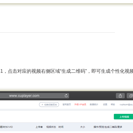
-1，点击对应的视频右侧区域“生成二维码”，即可生成个性化视