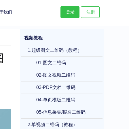
于我们
登录
注册
视频教程
1.超级图文二维码（教程）
图
01-图文二维码
02-图文视频二维码
03-PDF文档二维码
04-单页模版二维码
05-信息采集/报名二维码
2.单视频二维码（教程）