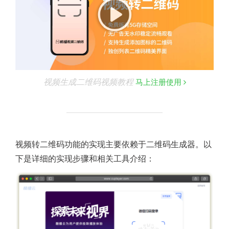
视频生成二维码视频教程
马上注册使用
视频转二维码功能的实现主要依赖于二维码生成器。以
下是详细的实现步骤和相关工具介绍：