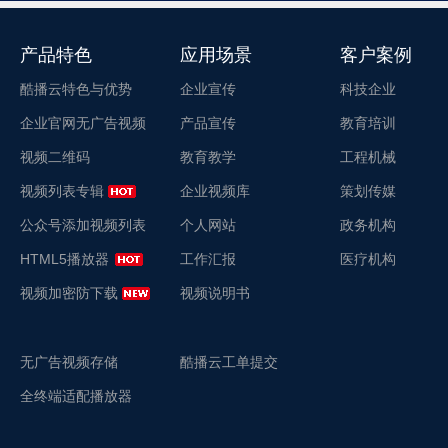
产品特色
应用场景
客户案例
酷播云特色与优势
企业宣传
科技企业
企业官网无广告视频
产品宣传
教育培训
视频二维码
教育教学
工程机械
视频列表专辑
企业视频库
策划传媒
公众号添加视频列表
个人网站
政务机构
HTML5播放器
工作汇报
医疗机构
视频加密防下载
视频说明书
无广告视频存储
酷播云工单提交
全终端适配播放器