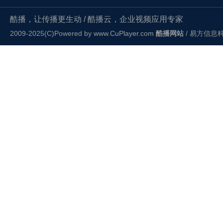
酷播，让传播更生动 / 酷播云，企业视频应用专家
2009-2025(C)Powered by
www.CuPlayer.com
酷播网站
/ 易方信息