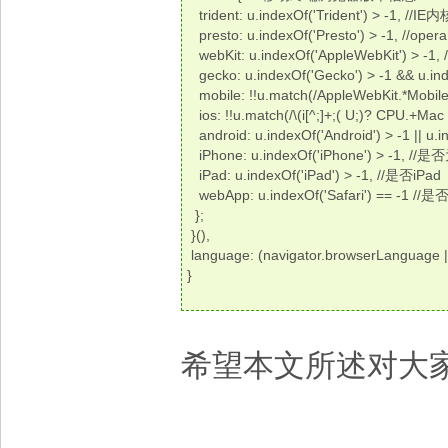
   trident: u.indexOf('Trident') > -1, //IE内
   presto: u.indexOf('Presto') > -1, //ope
   webKit: u.indexOf('AppleWebKit') >
   gecko: u.indexOf('Gecko') > -1 && u.
   mobile: !!u.match(/AppleWebKit.*Mo
   ios: !!u.match(/\(i[^;]+;( U;)? CPU.+Ma
   android: u.indexOf('Android') > -1 ||
   iPhone: u.indexOf('iPhone') > -1
   iPad: u.indexOf('iPad') > -1, //是否iPad

   webApp: u.indexOf('Safari') =
  };

 }(),

 language: (navigator.browserLanguage |
}

希望本文所述对大家J