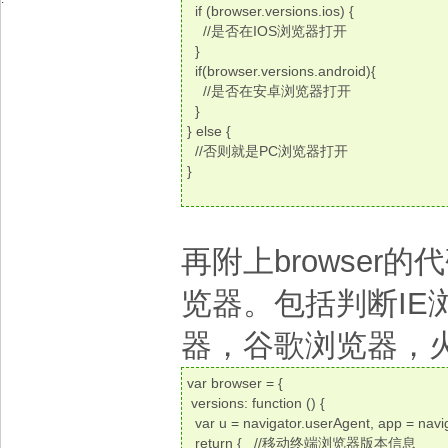
  if (browser.versions.ios) {

    //是否在IOS浏览器打开

  } 

  if(browser.versions.android){

    //是否在安卓浏览器打开

  }

} else {

  //否则就是PC浏览器打开

}

再附上browse
览器。包括判断IE
器，谷歌浏览器，
var browser = {

 versions: function () {

  var u = navigator.userAgent, app = navi
  return {   //移动终端浏览器版本信息
